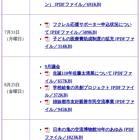
ン） [PDFファイル／691KB]
フクレル応援サポーター申込状況につい
て [PDFファイル／509KB]
7月31日
子どもの医療費助成制度の拡充 [PDFファ
（月曜日）
イル／314KB]
9月議会
生誕110年佐藤太清展について [PDFファ
イル／657KB]
8月25日
学校給食の共創プロジェクト [PDFファイ
（金曜日）
ル／372KB]
姉妹都市友好親善市民交流事業 [PDFファ
イル／945KB]
日本の鬼の交流博物館30年のあゆみ [PDF
ファイル／1023KB]