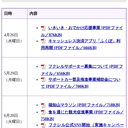
日時
内容
いきいき・おでかけ応援事業 [PDFファイ
ル／876KB]
4月26日
キャッシュレス決済アプリ「ふくぽ」利
（水曜日）
用再開 [PDFファイル／666KB]
フクレルサポーター募集について [PDFフ
5月29日
ァイル／656KB]
サポートカー普及推進事業補助金につい
（月曜日）
て [PDFファイル／700KB]
福知山マラソン [PDFファイル／718KB]
食を通じた観光促進事業 [PDFファイル／
6月20日
750KB]
（火曜日）
フクレル公式SNS開始（実施キャンペー