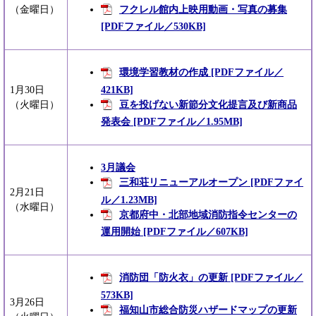
フクレル館内上映用動画・写真の募集
（金曜日）
[PDFファイル／530KB]
環境学習教材の作成 [PDFファイル／
421KB]
1月30日
豆を投げない新節分文化提言及び新商品
（火曜日）
発表会 [PDFファイル／1.95MB]
3月議会
三和荘リニューアルオープン [PDFファイ
2月21日
ル／1.23MB]
（水曜日）
京都府中・北部地域消防指令センターの
運用開始 [PDFファイル／607KB]
消防団「防火衣」の更新 [PDFファイル／
573KB]
3月26日
福知山市総合防災ハザードマップの更新