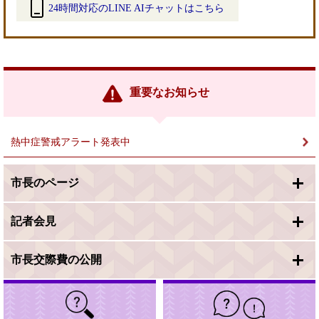
24時間対応のLINE AIチャットはこちら
＜
外
部
リ
ン
重要なお知らせ
ク
＞
熱中症警戒アラート発表中
市長のページ
記者会見
市長交際費の公開