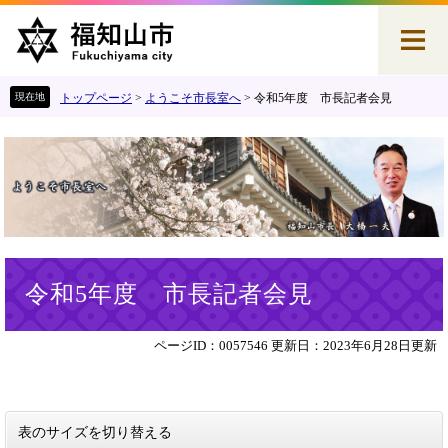
ペ
メ
ー
ニ
ジ
ュ
の
ー
先
を
トップページ
>
ようこそ市長室へ
>
令和5年度 市長記者会見
頭
飛
で
ば
す
し
。
て
本
文
へ
本
令和5年度 市長記者会見
文
ページID：0057546
更新日：2023年6月28日更新
表のサイズを切り替える