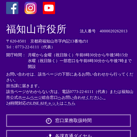
＜
＜
＜
外
外
外
福知山市役所
部
部
部
法人番号 4000020262013
リ
リ
リ
〒620-8501 京都府福知山市字内記13番地の1
ン
ン
ン
Tel：0773-22-6111（代表）
ク
ク
ク
＞
＞
＞
開庁時間：
月曜から金曜（祝日除く）午前8時30分から午後5時15分
水曜（祝日除く）一部窓口を午前8時30分から午後7時まで
開設
お問い合わせは、該当ページの下部にあるお問い合わせから行ってくだ
さい。
担当課に届きます。
該当ページがわからない方は、電話0773-22-6111（代表）または
福知山
市公式ホームページ総合窓口へお問い合わせください。
24時間対応のLINE AIチャットはこちら
＜
外
窓口業務取扱時間
部
リ
ン
各課直通ダイヤル