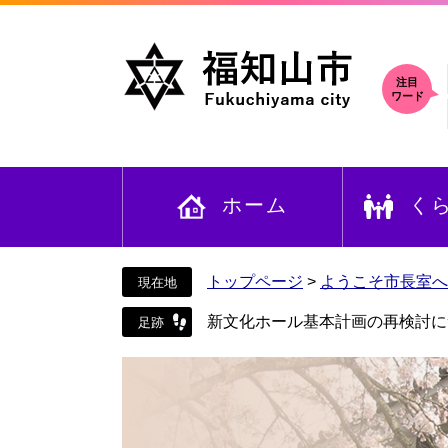
ペ
メ
ー
ニ
ジ
ュ
の
ー
注目
ワード
先
を
頭
飛
で
ば
す
し
ホーム
く
。
て
本
文
へ
トップページ
>
ようこそ市長室へ
新文化ホール基本計画の再検討に