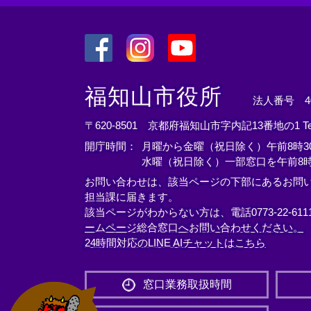
＜
＜
＜
外
外
外
福知山市役所
法人番号 400
部
部
部
リ
リ
リ
〒620-8501 京都府福知山市字内記13番地の1
T
ン
ン
ン
開庁時間：
月曜から金曜（祝日除く）午前8時30
ク
ク
ク
水曜（祝日除く）一部窓口を午前8時
＞
＞
＞
お問い合わせは、該当ページの下部にあるお問
担当課に届きます。
該当ページがわからない方は、電話0773-22-61
ームページ総合窓口へお問い合わせください。
24時間対応のLINE AIチャットはこちら
＜
外
窓口業務取扱時間
部
リ