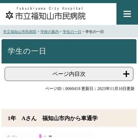
ペ
メ
ー
ニ
ジ
ュ
の
ー
先
を
市立福知山市民病院
>
学校の案内
>
学生の一日
>
学生の一日
頭
飛
で
ば
本
す
し
文
学生の一日
。
て
本
文
ページ内目次
へ
ページID：0060419
更新日：2023年11月10日更新
1年 Aさん 福知山市内から車通学