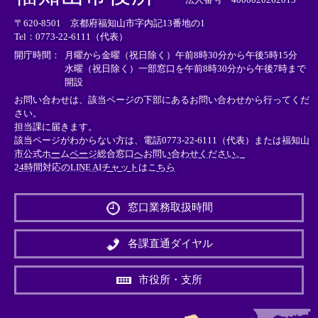
リ
リ
リ
〒620-8501 京都府福知山市字内記13番地の1
ン
ン
ン
Tel：0773-22-6111（代表）
ク
ク
ク
＞
＞
＞
開庁時間：
月曜から金曜（祝日除く）午前8時30分から午後5時15分
水曜（祝日除く）一部窓口を午前8時30分から午後7時まで
開設
お問い合わせは、該当ページの下部にあるお問い合わせから行ってくだ
さい。
担当課に届きます。
該当ページがわからない方は、電話0773-22-6111（代表）または
福知山
市公式ホームページ総合窓口へお問い合わせください。
24時間対応のLINE AIチャットはこちら
＜
外
窓口業務取扱時間
部
リ
ン
各課直通ダイヤル
ク
＞
市役所・支所