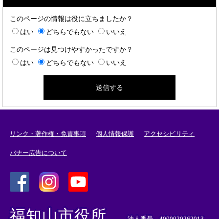
このページの情報は役に立ちましたか？
はい
どちらでもない
いいえ
このページは見つけやすかったですか？
はい
どちらでもない
いいえ
リンク・著作権・免責事項
個人情報保護
アクセシビリティ
バナー広告について
＜
＜
＜
外
外
外
福知山市役所
部
部
部
法人番号 4000020262013