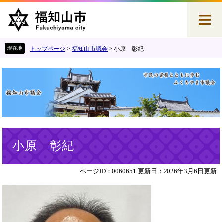
ペ
メ
ー
ニ
ジ
ュ
の
ー
先
を
トップページ
>
福知山市議会
>
小原 彰紀
頭
飛
で
ば
す
し
。
て
本
文
へ
本
小原 彰紀
文
ページID：0060651
更新日：2026年3月6日更新