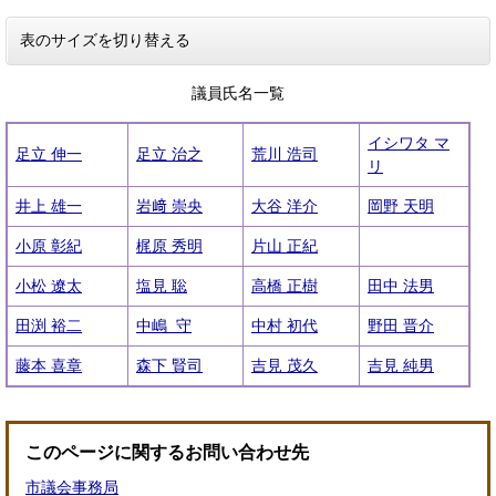
表のサイズを切り替える
議員氏名一覧
イシワタ マ
足立 伸一
足立 治之
荒川 浩司
リ
井上 雄一
岩﨑 崇央
大谷 洋介
岡野 天明
小原 彰紀
梶原 秀明
片山 正紀
小松 遼太
塩見 聡
高橋 正樹
田中 法男
田渕 裕二
中嶋 守
中村 初代
野田 晋介
藤本 喜章
森下 賢司
吉見 茂久
吉見 純男
このページに関するお問い合わせ先
市議会事務局