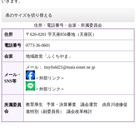
いきます。
表のサイズを切り替える
住所・電話番号・会派・所属委員会
住所
〒620-0201 字天座856番地（天座区）
電話番号
0773-36-0601
会派
地域政党「ふくちやま」
メール：​
tinyfield21@maia.eonet.ne.jp
メール・
＜外部リンク＞
SNS等
＜外部リンク＞
教育厚生 予算・決算審査 議会運営 由良川改修促
所属委員
会
進特別（副委員長） 議会改革検討