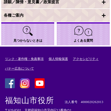
請願／陳情・意見書／政策提言
各種ご案内
見つからないときは
よくある質問
リンク・著作権・免責事項
個人情報保護
アクセシビリティ
バナー広告について
＜
＜
＜
外
外
外
福知山市役所
部
部
部
法人番号 4000020262013
リ
リ
リ
〒620-8501 京都府福知山市字内記13番地の1
ン
ン
ン