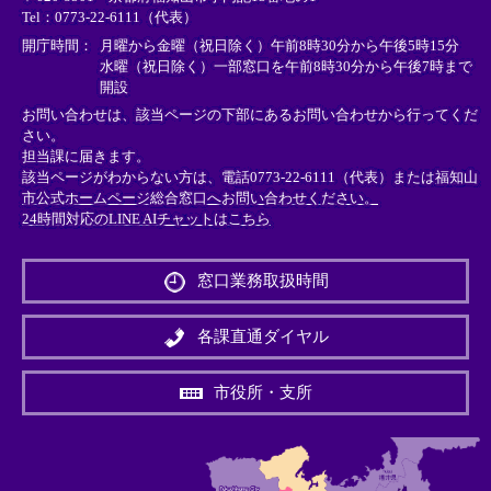
Tel：0773-22-6111（代表）
ク
ク
ク
＞
＞
＞
開庁時間：
月曜から金曜（祝日除く）午前8時30分から午後5時15分
水曜（祝日除く）一部窓口を午前8時30分から午後7時まで
開設
お問い合わせは、該当ページの下部にあるお問い合わせから行ってくだ
さい。
担当課に届きます。
該当ページがわからない方は、電話0773-22-6111（代表）または
福知山
市公式ホームページ総合窓口へお問い合わせください。
24時間対応のLINE AIチャットはこちら
＜
外
窓口業務取扱時間
部
リ
ン
各課直通ダイヤル
ク
＞
市役所・支所