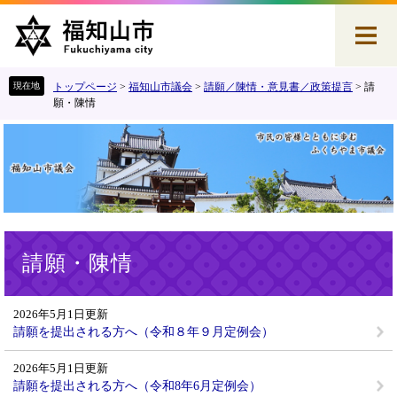
ペ
メ
ー
ニ
ジ
ュ
の
ー
先
を
トップページ
>
福知山市議会
>
請願／陳情・意見書／政策提言
>
請
頭
飛
願・陳情
で
ば
す
し
。
て
本
文
へ
本
請願・陳情
文
2026年5月1日更新
請願を提出される方へ（令和８年９月定例会）
2026年5月1日更新
請願を提出される方へ（令和8年6月定例会）