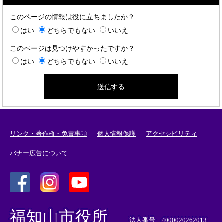
このページの情報は役に立ちましたか？
はい
どちらでもない
いいえ
このページは見つけやすかったですか？
はい
どちらでもない
いいえ
リンク・著作権・免責事項
個人情報保護
アクセシビリティ
バナー広告について
＜
＜
＜
外
外
外
福知山市役所
部
部
部
法人番号 4000020262013