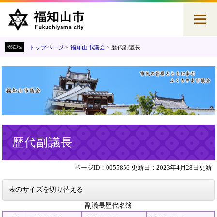
ペ
メ
ー
ニ
ジ
ュ
の
ー
先
を
トップページ
>
福知山市議会
>
歴代副議長
頭
飛
で
ば
す
し
。
て
本
文
へ
本
歴代副議長
文
ページID：0055856
更新日：2023年4月28日更新
表のサイズを切り替える
副議長歴代名簿