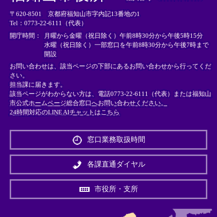
リ
リ
リ
〒620-8501 京都府福知山市字内記13番地の1
ン
ン
ン
Tel：0773-22-6111（代表）
ク
ク
ク
＞
＞
＞
開庁時間：
月曜から金曜（祝日除く）午前8時30分から午後5時15分
水曜（祝日除く）一部窓口を午前8時30分から午後7時まで
開設
お問い合わせは、該当ページの下部にあるお問い合わせから行ってくだ
さい。
担当課に届きます。
該当ページがわからない方は、電話0773-22-6111（代表）または
福知山
市公式ホームページ総合窓口へお問い合わせください。
24時間対応のLINE AIチャットはこちら
＜
外
窓口業務取扱時間
部
リ
ン
各課直通ダイヤル
ク
＞
市役所・支所