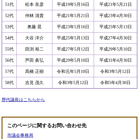
51代
松本 良彦
平成19年5月16日
平成21年5月21日
52代
仲林 清貴
平成21年5月21日
平成23年4月30日
53代
奥藤 晃
平成23年5月16日
平成25年5月13日
54代
大谷 洋介
平成25年5月13日
平成27年4月30日
55代
田渕 裕二
平成27年5月12日
平成29年5月10日
56代
芦田 眞弘
平成29年5月10日
平成31年4月30日
57代
髙橋 正樹
令和元年5月10日
令和3年5月12日
58代
吉見 茂久
令和3年5月12日
令和5年4月30日
歴代議長はこちらから
このページに関するお問い合わせ先
市議会事務局