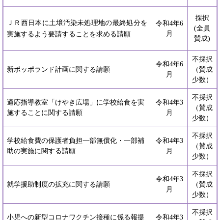
採択
ＪＲ西日本に土壌汚染未処理地の最終処分を
令和4年6
(全員
月
実施するよう要請することを求める請願
賛成)
不採択
令和4年6
新ポッポランド計画に関する請願
（賛成
月
少数）
不採択
適応指導教室「けやき広場」に学校給食を実
令和4年3
（賛成
施することに関する請願
月
少数）
不採択
学校給食費の保護者負担一部無償化・一部補
令和4年3
（賛成
助の実施に関する請願
月
少数）
不採択
令和4年3
就学援助制度の拡充に関する請願
（賛成
月
少数）
不採択
小児への新型コロナワクチン接種に係る報提
令和4年3