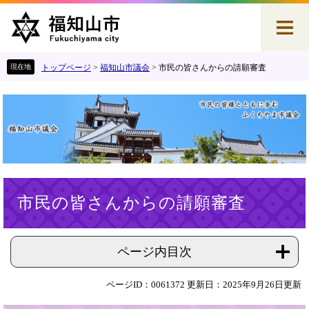
ペ
メ
ー
ニ
ジ
ュ
の
ー
先
を
トップページ
>
福知山市議会
>
市民の皆さんからの請願審査
頭
飛
で
ば
す
し
。
て
本
文
へ
本
市民の皆さんからの請願審査
文
ページ内目次
ページID：0061372
更新日：2025年9月26日更新