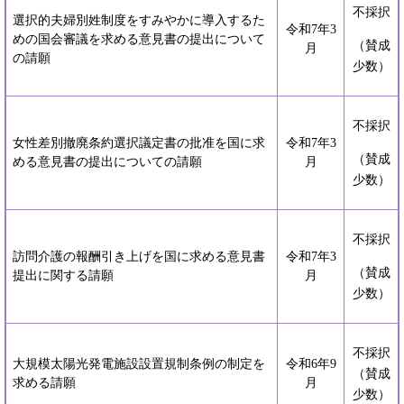
不採択
選択的夫婦別姓制度をすみやかに導入するた
令和7年3
めの国会審議を求める意見書の提出について
（賛成
月
の請願
少数）
不採択
女性差別撤廃条約選択議定書の批准を国に求
令和7年3
（賛成
める意見書の提出についての請願
月
少数）
不採択
訪問介護の報酬引き上げを国に求める意見書
令和7年3
（賛成
提出に関する請願
月
少数）
不採択
大規模太陽光発電施設設置規制条例の制定を
令和6年9
（賛成
求める請願
月
少数）