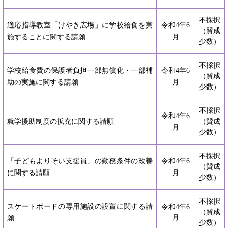
不採択
適応指導教室「けやき広場」に学校給食を実
令和4年6
（賛成
施することに関する請願
月
少数）
不採択
学校給食費の保護者負担一部無償化・一部補
令和4年6
（賛成
助の実施に関する請願
月
少数）
不採択
令和4年6
就学援助制度の拡充に関する請願
（賛成
月
少数）
不採択
「子どもよりそい支援員」の勤務条件の改善
令和4年6
（賛成
に関する請願
月
少数）
不採択
スケートボードの専用施設の設置に関する請
令和4年6
（賛成
月
願
少数）