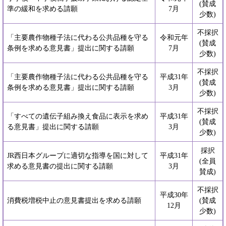
(賛成
準の緩和を求める請願
7月
少数)
不採択
「主要農作物種子法に代わる公共品種を守る
令和元年
(賛成
条例を求める意見書」提出に関する請願
7月
少数)
不採択
「主要農作物種子法に代わる公共品種を守る
平成31年
(賛成
条例を求める意見書」提出に関する請願
3月
少数)
不採択
「すべての遺伝子組み換え食品に表示を求め
平成31年
(賛成
る意見書」提出に関する請願
3月
少数)
採択
JR西日本グループに適切な指導を国に対して
平成31年
(全員
求める意見書の提出に関する請願
3月
賛成)
不採択
平成30年
消費税増税中止の意見書提出を求める請願
(賛成
12月
少数)