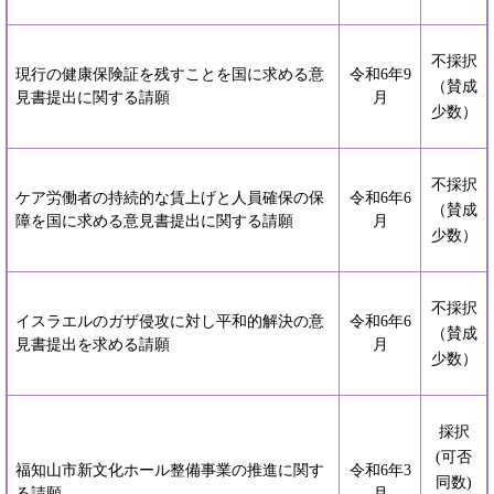
不採択
現行の健康保険証を残すことを国に求める意
令和6年9
（賛成
見書提出に関する請願
月
少数）
不採択
ケア労働者の持続的な賃上げと人員確保の保
令和6年6
（賛成
障を国に求める意見書提出に関する請願
月
少数）
不採択
イスラエルのガザ侵攻に対し平和的解決の意
令和6年6
（賛成
見書提出を求める請願
月
少数）
採択
(可否
福知山市新文化ホール整備事業の推進に関す
令和6年3
同数)
る請願
月