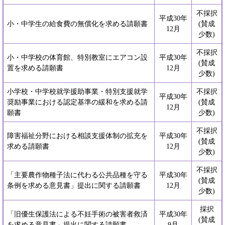
不採択
平成30年
小・中学生の給食費の無償化を求める請願書
(賛成
12月
少数)
不採択
小・中学校の体育館、特別教室にエアコン設
平成30年
(賛成
置を求める請願書
12月
少数)
小学校・中学校就学援助事業・特別支援就学
不採択
平成30年
奨励事業における認定基準の緩和を求める請
(賛成
12月
願書
少数)
不採択
障害福祉分野における相談支援体制の拡充を
平成30年
(賛成
求める請願書
12月
少数)
不採択
「主要農作物種子法に代わる公共品種を守る
平成30年
(賛成
条例を求める意見書」提出に関する請願書
12月
少数)
採択
「旧優生保護法による不妊手術の被害者救済
平成30年
(賛成
を求める意見書」提出に関する請願書
9月