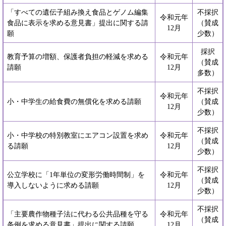
「すべての遺伝子組み換え食品とゲノム編集
不採択
令和元年
食品に表示を求める意見書」提出に関する請
（賛成
12月
願
少数）
採択
教育予算の増額、保護者負担の軽減を求める
令和元年
（賛成
請願
12月
多数）
不採択
令和元年
小・中学生の給食費の無償化を求める請願
（賛成
12月
少数）
不採択
小・中学校の特別教室にエアコン設置を求め
令和元年
（賛成
る請願
12月
少数）
不採択
公立学校に「1年単位の変形労働時間制」を
令和元年
（賛成
導入しないように求める請願
12月
少数）
不採択
「主要農作物種子法に代わる公共品種を守る
令和元年
（賛成
条例を求める意見書」提出に関する請願
12月