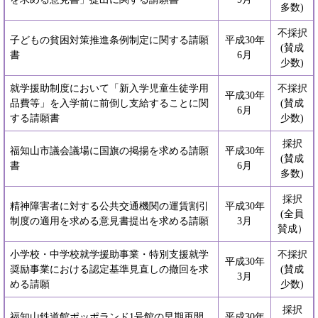
多数)
不採択
子どもの貧困対策推進条例制定に関する請願
平成30年
(賛成
書
6月
少数)
就学援助制度において「新入学児童生徒学用
不採択
平成30年
品費等」を入学前に前倒し支給することに関
(賛成
6月
する請願書
少数)
採択
福知山市議会議場に国旗の掲揚を求める請願
平成30年
(賛成
書
6月
多数)
採択
精神障害者に対する公共交通機関の運賃割引
平成30年
(全員
制度の適用を求める意見書提出を求める請願
3月
賛成）
小学校・中学校就学援助事業・特別支援就学
不採択
平成30年
奨励事業における認定基準見直しの撤回を求
(賛成
3月
める請願
少数)
採択
福知山鉄道館ポッポランド1号館の早期再開
平成30年