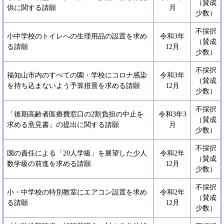
（賛成
供に関する請願
月
少数）
不採択
小中学校のトイレへの生理用品の設置を求め
令和3年
（賛成
る請願
12月
少数）
不採択
福知山市内のすべての園・学校にコロナ感染
令和3年
（賛成
を持ち込まないよう予算措置を求める請願
12月
少数）
不採択
「後期高齢者医療費窓口の2割負担の中止を
令和3年3
（賛成
求める意見書」の提出に関する請願
月
少数）
不採択
国の責任による「20人学級」を展望した少人
令和2年
（賛成
数学級の前進を求める請願
12月
少数）
不採択
小・中学校の特別教室にエアコン設置を求め
令和2年
（賛成
る請願
12月
少数）