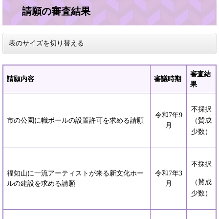
請願の審査結果
表のサイズを切り替える
審査結
請願内容
審議時期
果
不採択
令和7年9
市の公園に幟ポールの設置許可を求める請願
（賛成
月
少数）
不採択
福知山に一流アーティストが来る新文化ホー
令和7年3
（賛成
ルの建設を求める請願
月
少数）