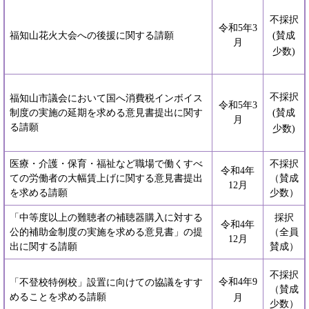
不採択
令和5年3
福知山花火大会への後援に関する請願
(賛成
月
少数)
不採択
福知山市議会において国へ消費税インボイス
令和5年3
制度の実施の延期を求める意見書提出に関す
(賛成
月
る請願
少数)
医療・介護・保育・福祉など職場で働くすべ
不採択
令和4年
ての労働者の大幅賃上げに関する意見書提出
（賛成
12月
を求める請願
少数）
「中等度以上の難聴者の補聴器購入に対する
採択
令和4年
公的補助金制度の実施を求める意見書」の提
（全員
12月
出に関する請願
賛成）
不採択
令和4年9
「不登校特例校」設置に向けての協議をすす
（賛成
めることを求める請願
月
少数）