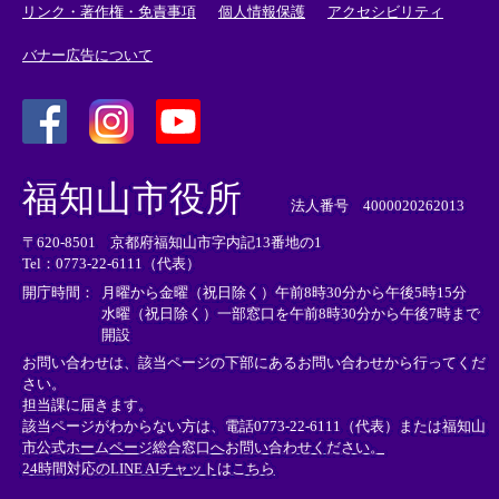
リンク・著作権・免責事項
個人情報保護
アクセシビリティ
バナー広告について
＜
＜
＜
外
外
外
福知山市役所
部
部
部
法人番号 4000020262013
リ
リ
リ
〒620-8501 京都府福知山市字内記13番地の1
ン
ン
ン
Tel：0773-22-6111（代表）
ク
ク
ク
＞
＞
＞
開庁時間：
月曜から金曜（祝日除く）午前8時30分から午後5時15分
水曜（祝日除く）一部窓口を午前8時30分から午後7時まで
開設
お問い合わせは、該当ページの下部にあるお問い合わせから行ってくだ
さい。
担当課に届きます。
該当ページがわからない方は、電話0773-22-6111（代表）または
福知山
市公式ホームページ総合窓口へお問い合わせください。
24時間対応のLINE AIチャットはこちら
＜