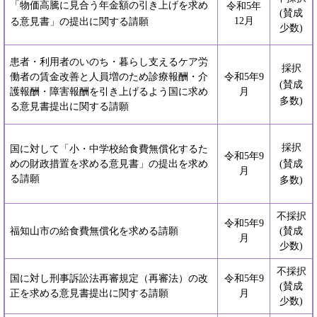
「物価高騰に見合う年金額の引き上げを求め
令和5年
(賛成
12月
る意見書」の提出に関する請願
少数)
患者・利用者のいのち・暮らし支えるケア労
採択
働者の賃金改善と人員増のため診療報酬・介
令和5年9
(賛成
護報酬・障害報酬を引き上げるよう国に求め
月
多数)
る意見書提出に関する請願
採択
国に対して「小・中学校給食費無償化するた
令和5年9
めの財政措置を求める意見書」の提出を求め
(賛成
月
る請願
多数)
不採択
令和5年9
福知山市の給食費無償化を求める請願
(賛成
月
少数)
不採択
国に対し刑事訴訟法再審規定（再審法）の改
令和5年9
(賛成
正を求める意見書提出に関する請願
月
少数)