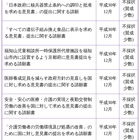
不採択
「日本政府に核兵器禁止条約への調印と批准
平成30年
(賛成
を求める意見書」の提出に関する請願
12月
少数)
不採択
「すべての遺伝子組み換え食品に表示を求め
平成30年
(賛成
る意見書」提出に関する請願書
12月
少数)
福知山児童相談所一時保護所代替施設を福知
不採択
平成30年
山市内に設置するよう京都府に意見書提出を
(賛成
12月
求める請願書
少数)
不採択
医師養成定員を減らす政府方針の見直しを国
平成30年
(賛成
に対し求める意見書の提出に関する請願書
12月
少数)
安全・安心の医療・介護の実現と夜勤交替制
不採択
平成30年
労働の改善を国に対して求める意見書の提出
(賛成
12月
に関する請願書
少数)
不採択
「介護労働者の労働環境及び処遇の改善」の
平成30年
(賛成
ために国に対し意見書の提出を求める請願書
12月
少数)