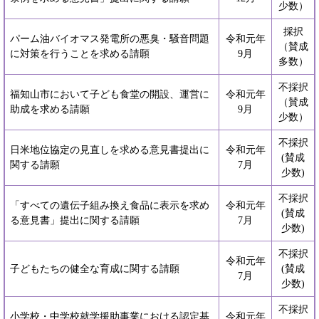
少数）
採択
パーム油バイオマス発電所の悪臭・騒音問題
令和元年
（賛成
に対策を行うことを求める請願
9月
多数）
不採択
福知山市において子ども食堂の開設、運営に
令和元年
（賛成
助成を求める請願
9月
少数）
不採択
日米地位協定の見直しを求める意見書提出に
令和元年
(賛成
関する請願
7月
少数)
不採択
「すべての遺伝子組み換え食品に表示を求め
令和元年
(賛成
る意見書」提出に関する請願
7月
少数)
不採択
令和元年
子どもたちの健全な育成に関する請願
(賛成
7月
少数)
不採択
小学校・中学校就学援助事業における認定基
令和元年