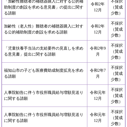
「加齢性難聴者の補聴器購入に対する公的補
不採択
令和2年
助制度の創設を求める意見書」の提出に関す
（賛成
12月
る請願
少数）
不採択
加齢性（老人性）難聴者の補聴器購入に対す
令和2年
（賛成
る公的補助制度の創設を求める請願
12月
少数）
不採択
「児童扶養手当法の支給要件の見直しを求め
令和2年9
（賛成
る意見書」提出に関する請願
月
少数）
不採択
福知山市の子ども医療費助成制度拡充を求め
令和2年7
（賛成
る請願
月
少数）
不採択
人事院勧告に伴う市役所職員給与増額見送り
令和元年
（賛成
に関する請願
12月
少数）
不採択
人事院勧告に伴う市役所職員給与増額見送り
令和元年
（賛成
に関する請願
12月
少数）