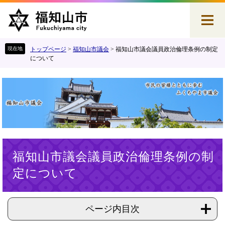
ペ
メ
ー
ニ
ジ
ュ
の
ー
先
を
トップページ
>
福知山市議会
>
福知山市議会議員政治倫理条例の制定
頭
飛
について
で
ば
す
し
。
て
本
文
へ
本
福知山市議会議員政治倫理条例の制
文
定について
ページ内目次