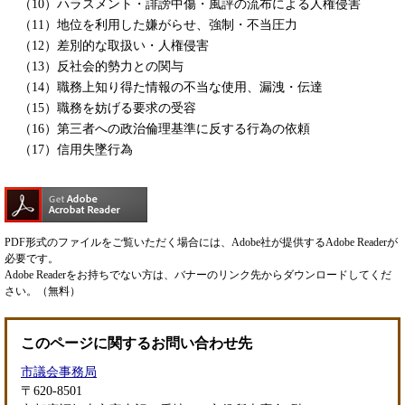
（10）ハラスメント・誹謗中傷・風評の流布による人権侵害
（11）地位を利用した嫌がらせ、強制・不当圧力
（12）差別的な取扱い・人権侵害
（13）反社会的勢力との関与
（14）職務上知り得た情報の不当な使用、漏洩・伝達
（15）職務を妨げる要求の受容
（16）第三者への政治倫理基準に反する行為の依頼
（17）信用失墜行為
PDF形式のファイルをご覧いただく場合には、Adobe社が提供するAdobe Readerが
必要です。
Adobe Readerをお持ちでない方は、バナーのリンク先からダウンロードしてくだ
さい。（無料）
このページに関するお問い合わせ先
市議会事務局
〒620-8501