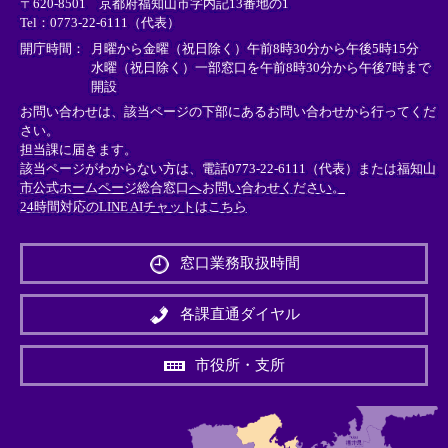
〒620-8501 京都府福知山市字内記13番地の1
ン
ン
ン
Tel：0773-22-6111（代表）
ク
ク
ク
＞
＞
＞
開庁時間：
月曜から金曜（祝日除く）午前8時30分から午後5時15分
水曜（祝日除く）一部窓口を午前8時30分から午後7時まで
開設
お問い合わせは、該当ページの下部にあるお問い合わせから行ってくだ
さい。
担当課に届きます。
該当ページがわからない方は、電話0773-22-6111（代表）または
福知山
市公式ホームページ総合窓口へお問い合わせください。
24時間対応のLINE AIチャットはこちら
＜
外
窓口業務取扱時間
部
リ
ン
各課直通ダイヤル
ク
＞
市役所・支所