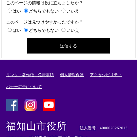
このページの情報は役に立ちましたか？
はい
どちらでもない
いいえ
このページは見つけやすかったですか？
はい
どちらでもない
いいえ
リンク・著作権・免責事項
個人情報保護
アクセシビリティ
バナー広告について
＜
＜
＜
外
外
外
福知山市役所
部
部
部
法人番号 4000020262013
リ
リ
リ