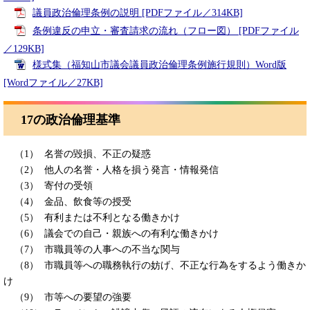
議員政治倫理条例の説明 [PDFファイル／314KB]
条例違反の申立・審査請求の流れ（フロー図） [PDFファイル
／129KB]
様式集（福知山市議会議員政治倫理条例施行規則）Word版
[Wordファイル／27KB]
17の政治倫理基準
​ （1） 名誉の毀損、不正の疑惑
（2） 他人の名誉・人格を損う発言・情報発信
（3） 寄付の受領
（4） 金品、飲食等の授受
（5） 有利または不利となる働きかけ
（6） 議会での自己・親族への有利な働きかけ
（7） 市職員等の人事への不当な関与
（8） 市職員等への職務執行の妨げ、不正な行為をするよう働きか
け
（9） 市等への要望の強要