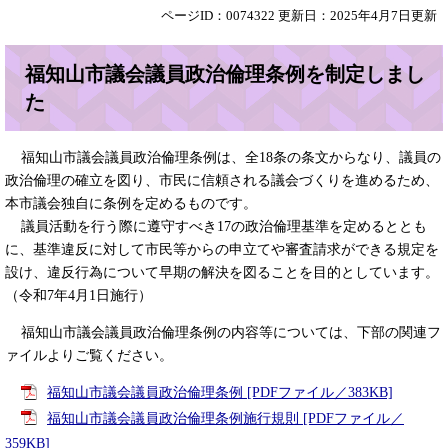
ページID：0074322
更新日：2025年4月7日更新
福知山市議会議員政治倫理条例を制定しまし
た
福知山市議会議員政治倫理条例は、全18条の条文からなり、議員の
政治倫理の確立を図り、市民に信頼される議会づくりを進めるため、
本市議会独自に条例を定めるものです。
議員活動を行う際に遵守すべき17の政治倫理基準を定めるととも
に、基準違反に対して市民等からの申立てや審査請求ができる規定を
設け、違反行為について早期の解決を図ることを目的としています。
（令和7年4月1日施行）
福知山市議会議員政治倫理条例の内容等については、下部の関連フ
ァイルよりご覧ください。
福知山市議会議員政治倫理条例 [PDFファイル／383KB]
福知山市議会議員政治倫理条例施行規則 [PDFファイル／
359KB]