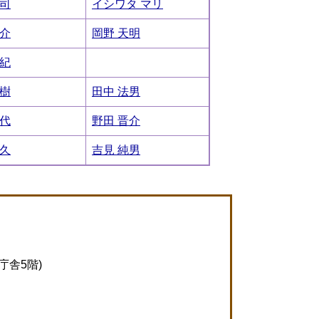
浩司
イシワタ マリ
洋介
岡野 天明
正紀
正樹
田中 法男
初代
野田 晋介
茂久
吉見 純男
庁舎5階)