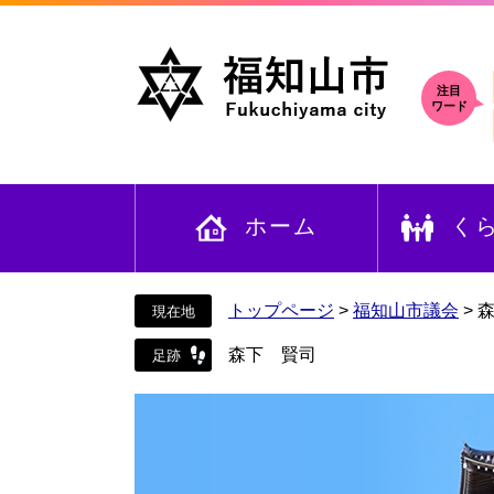
ペ
メ
ー
ニ
ジ
ュ
の
ー
注目
ワード
先
を
頭
飛
で
ば
す
し
ホーム
く
。
て
本
文
へ
トップページ
>
福知山市議会
>
森下 賢司