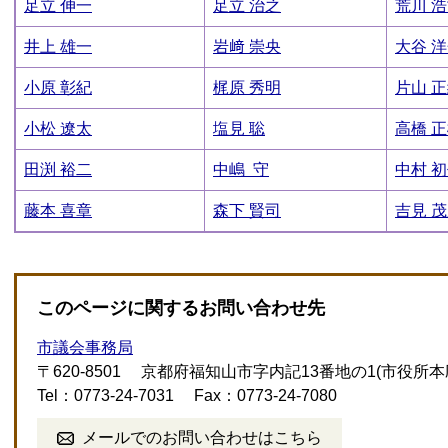
足立 伸一
足立 治之
荒川 
井上 雄一
岩﨑 崇央
大谷 
小原 彰紀
梶原 秀明
片山 
小松 遼太
塩見 聡
高橋 
田渕 裕二
中嶋 守
中村 
藤本 喜章
森下 賢司
吉見 
このページに関するお問い合わせ先
市議会事務局
〒620-8501
京都府福知山市字内記13番地の1(市役所本
Tel：0773-24-7031
Fax：0773-24-7080
メールでのお問い合わせはこちら