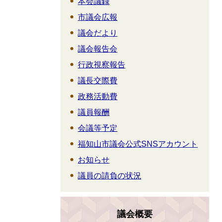
本会議録
市議会広報
議会だより
議会報告会
行政視察報告
議長交際費
政務活動費
議員報酬
会議等予定
福知山市議会公式SNSアカウント
お知らせ
議員の請負の状況
議会概要