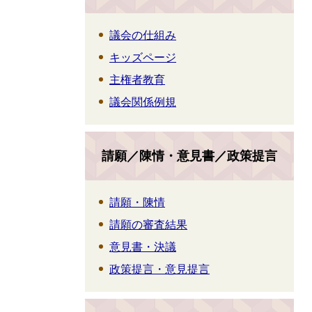
議会の仕組み
キッズページ
主権者教育
議会関係例規
請願／陳情・意見書／政策提言
請願・陳情
請願の審査結果
意見書・決議
政策提言・意見提言