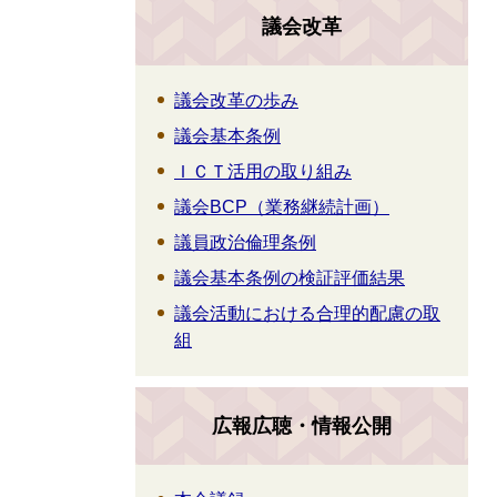
議会改革
議会改革の歩み
議会基本条例
ＩＣＴ活用の取り組み
議会BCP（業務継続計画）
議員政治倫理条例
議会基本条例の検証評価結果
議会活動における合理的配慮の取
組
広報広聴・情報公開