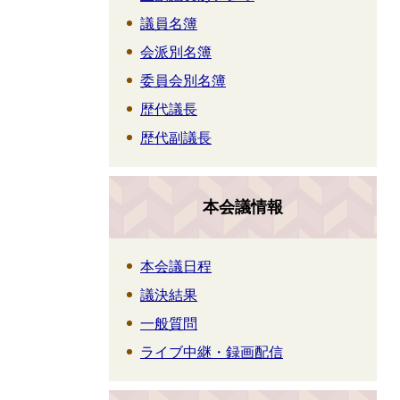
議員名簿
会派別名簿
委員会別名簿
歴代議長
歴代副議長
本会議情報
本会議日程
議決結果
一般質問
ライブ中継・録画配信