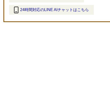
24時間対応のLINE AIチャットはこちら
＜
外
部
リ
ン
ク
＞