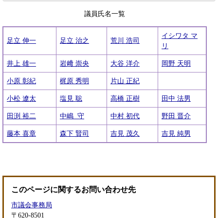
議員氏名一覧
イシワタ マ
足立 伸一
足立 治之
荒川 浩司
リ
井上 雄一
岩﨑 崇央
大谷 洋介
岡野 天明
小原 彰紀
梶原 秀明
片山 正紀
小松 遼太
塩見 聡
高橋 正樹
田中 法男
田渕 裕二
中嶋 守
中村 初代
野田 晋介
藤本 喜章
森下 賢司
吉見 茂久
吉見 純男
このページに関するお問い合わせ先
市議会事務局
〒620-8501