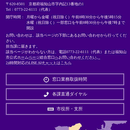
〒620-8501 京都府福知山市字内記13番地の1
ン
ン
ン
Tel：0773-22-6111（代表）
ク
ク
ク
＞
＞
＞
開庁時間：
月曜から金曜（祝日除く）午前8時30分から午後5時15分
水曜（祝日除く）一部窓口を午前8時30分から午後7時まで
開設
お問い合わせは、該当ページの下部にあるお問い合わせから行ってくだ
さい。
担当課に届きます。
該当ページがわからない方は、電話0773-22-6111（代表）または
福知山
市公式ホームページ総合窓口へお問い合わせください。
24時間対応のLINE AIチャットはこちら
＜
外
窓口業務取扱時間
部
リ
ン
各課直通ダイヤル
ク
＞
市役所・支所