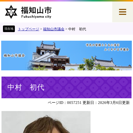
ペ
メ
ー
ニ
ジ
ュ
の
ー
先
を
トップページ
>
福知山市議会
>
中村 初代
頭
飛
で
ば
す
し
。
て
本
文
へ
本
中村 初代
文
ページID：0057251
更新日：2026年3月6日更新