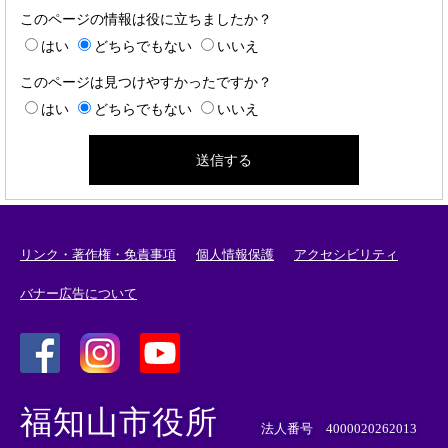
このページの情報は役に立ちましたか？
はい
どちらでもない
いいえ
このページは見つけやすかったですか？
はい
どちらでもない
いいえ
リンク・著作権・免責事項
個人情報保護
アクセシビリティ
バナー広告について
＜
＜
＜
外
外
外
福知山市役所
部
部
部
法人番号 4000020262013
リ
リ
リ