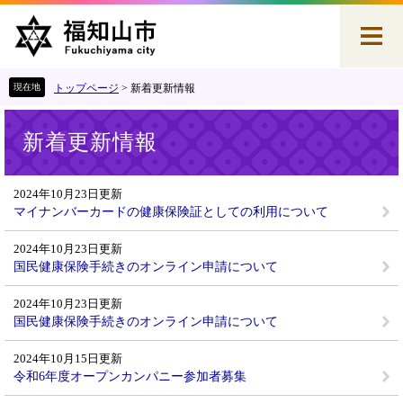
ペ
メ
ー
ニ
ジ
ュ
の
ー
先
を
トップページ
>
新着更新情報
頭
飛
本
で
ば
新着更新情報
文
す
し
。
て
本
2024年10月23日更新
文
マイナンバーカードの健康保険証としての利用について
へ
2024年10月23日更新
国民健康保険手続きのオンライン申請について
2024年10月23日更新
国民健康保険手続きのオンライン申請について
2024年10月15日更新
令和6年度オープンカンパニー参加者募集