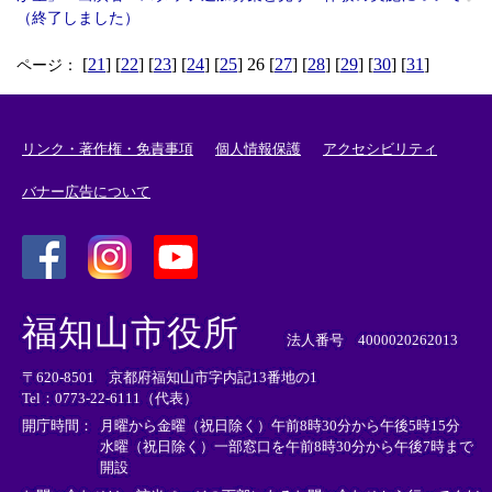
（終了しました）
[
21
] [
22
] [
23
] [
24
] [
25
] 26 [
27
] [
28
] [
29
] [
30
] [
31
]
ページ：
リンク・著作権・免責事項
個人情報保護
アクセシビリティ
バナー広告について
＜
＜
＜
外
外
外
福知山市役所
部
部
部
法人番号 4000020262013
リ
リ
リ
〒620-8501 京都府福知山市字内記13番地の1
ン
ン
ン
Tel：0773-22-6111（代表）
ク
ク
ク
＞
＞
＞
開庁時間：
月曜から金曜（祝日除く）午前8時30分から午後5時15分
水曜（祝日除く）一部窓口を午前8時30分から午後7時まで
開設