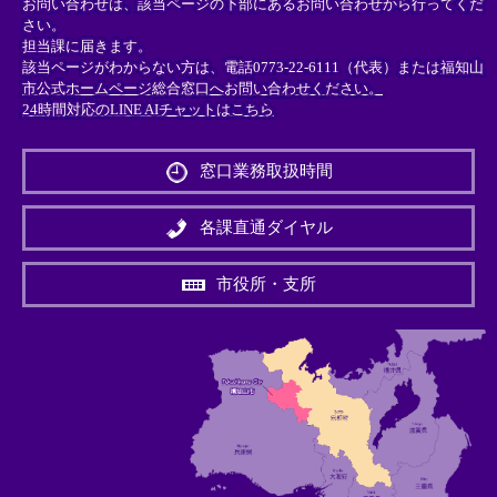
お問い合わせは、該当ページの下部にあるお問い合わせから行ってくだ
さい。
担当課に届きます。
該当ページがわからない方は、電話0773-22-6111（代表）または
福知山
市公式ホームページ総合窓口へお問い合わせください。
24時間対応のLINE AIチャットはこちら
＜
外
窓口業務取扱時間
部
リ
ン
各課直通ダイヤル
ク
＞
市役所・支所