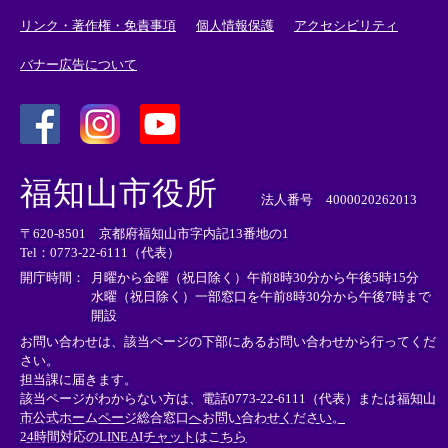
リンク・著作権・免責事項
個人情報保護
アクセシビリティ
バナー広告について
＜
＜
＜
外
外
外
福知山市役所
部
部
部
法人番号 4000020262013
リ
リ
リ
〒620-8501 京都府福知山市字内記13番地の1
ン
ン
ン
Tel：0773-22-6111（代表）
ク
ク
ク
＞
＞
＞
開庁時間：
月曜から金曜（祝日除く）午前8時30分から午後5時15分
水曜（祝日除く）一部窓口を午前8時30分から午後7時まで
開設
お問い合わせは、該当ページの下部にあるお問い合わせから行ってくだ
さい。
担当課に届きます。
該当ページがわからない方は、電話0773-22-6111（代表）または
福知山
市公式ホームページ総合窓口へお問い合わせください。
24時間対応のLINE AIチャットはこちら