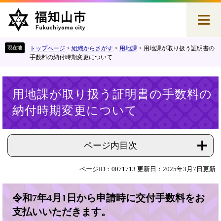
ペ
メ
ー
ニ
ジ
ュ
の
ー
先
を
トップページ
>
組織からさがす
>
用地課
>
用地課が取り扱う証明書の
頭
飛
手数料の納付時期変更について
で
ば
す
し
本
。
て
用地課が取り扱う証明書の手数料の
文
本
納付時期変更について
文
へ
ページ内目次
ページID：0071713
更新日：2025年3月7日更新
令和7年4月1日から申請時に交付手数料をお
支払いいただきます。