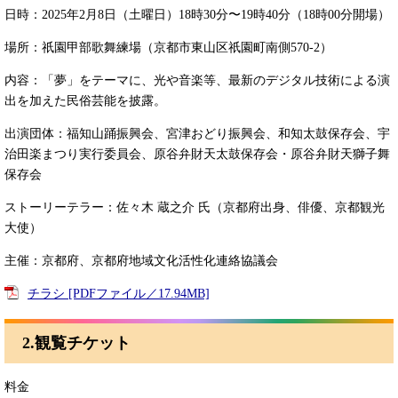
日時：2025年2月8日（土曜日）18時30分〜19時40分（18時00分開場）
場所：祇園甲部歌舞練場（京都市東山区祇園町南側570-2）
内容：「夢」をテーマに、光や音楽等、最新のデジタル技術による演
出を加えた民俗芸能を披露。
出演団体：福知山踊振興会、宮津おどり振興会、和知太鼓保存会、宇
治田楽まつり実行委員会、原谷弁財天太鼓保存会・原谷弁財天獅子舞
保存会
ストーリーテラー：佐々木 蔵之介 氏（京都府出身、俳優、京都観光
大使）
主催：京都府、京都府地域文化活性化連絡協議会
チラシ [PDFファイル／17.94MB]
2.観覧チケット
料金