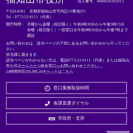
部
部
部
法人番号 4000020262013
リ
リ
リ
〒620-8501 京都府福知山市字内記13番地の1
ン
ン
ン
Tel：0773-22-6111（代表）
ク
ク
ク
＞
＞
＞
開庁時間：
月曜から金曜（祝日除く）午前8時30分から午後5時15分
水曜（祝日除く）一部窓口を午前8時30分から午後7時まで
開設
お問い合わせは、該当ページの下部にあるお問い合わせから行ってくだ
さい。
担当課に届きます。
該当ページがわからない方は、電話0773-22-6111（代表）または
福知山
市公式ホームページ総合窓口へお問い合わせください。
24時間対応のLINE AIチャットはこちら
＜
外
窓口業務取扱時間
部
リ
ン
各課直通ダイヤル
ク
＞
市役所・支所