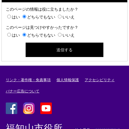
このページの情報は役に立ちましたか？
はい
どちらでもない
いいえ
このページは見つけやすかったですか？
はい
どちらでもない
いいえ
リンク・著作権・免責事項
個人情報保護
アクセシビリティ
バナー広告について
＜
＜
＜
外
外
外
福知山市役所