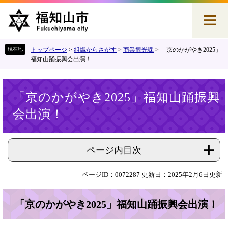
ペ
メ
ー
ニ
ジ
ュ
の
ー
先
を
トップページ
>
組織からさがす
>
商業観光課
>
「京のかがやき2025」
頭
飛
福知山踊振興会出演！
で
ば
す
し
本
。
て
「京のかがやき2025」福知山踊振興
文
本
会出演！
文
へ
ページ内目次
ページID：0072287
更新日：2025年2月6日更新
「京のかがやき2025」福知山踊振興会出演！