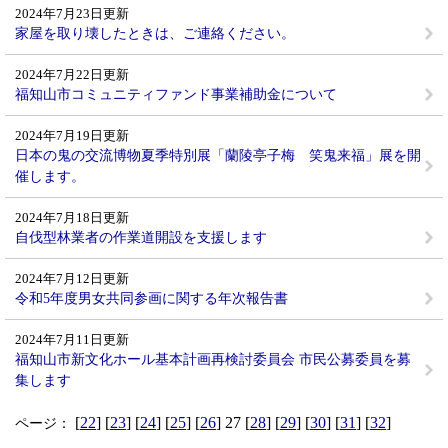
2024年7月23日更新
家屋を取り壊したときは、ご連絡ください。
2024年7月22日更新
福知山市コミュニティファンド事業補助金について
2024年7月19日更新
日本の鬼の交流博物夏季特別展「蘭陵亭子梅 笑鬼来福」展を開
催します。
2024年7月18日更新
自伐型林業者の作業道開設を支援します
2024年7月12日更新
令和5年度男女共同参画に関する年次報告書
2024年7月11日更新
福知山市新文化ホール基本計画再検討委員会 市民公募委員を募
集します
[
22
] [
23
] [
24
] [
25
] [
26
] 27 [
28
] [
29
] [
30
] [
31
] [
32
]
ページ：