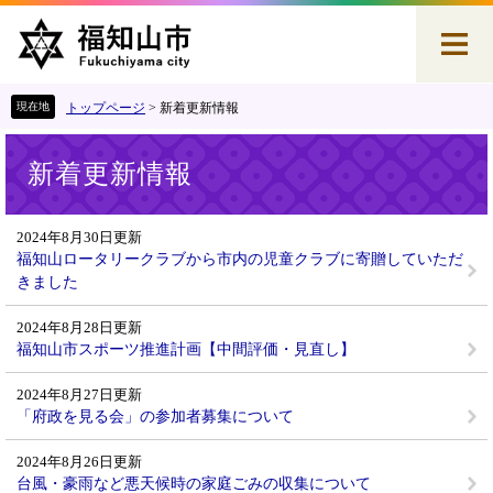
ペ
メ
ー
ニ
ジ
ュ
の
ー
先
を
トップページ
>
新着更新情報
頭
飛
本
で
ば
新着更新情報
文
す
し
。
て
本
2024年8月30日更新
文
福知山ロータリークラブから市内の児童クラブに寄贈していただ
へ
きました
2024年8月28日更新
福知山市スポーツ推進計画【中間評価・見直し】
2024年8月27日更新
「府政を見る会」の参加者募集について
2024年8月26日更新
台風・豪雨など悪天候時の家庭ごみの収集について