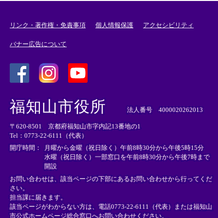
リンク・著作権・免責事項
個人情報保護
アクセシビリティ
バナー広告について
＜
＜
＜
外
外
外
福知山市役所
部
部
部
法人番号 4000020262013
リ
リ
リ
〒620-8501 京都府福知山市字内記13番地の1
ン
ン
ン
Tel：0773-22-6111（代表）
ク
ク
ク
＞
＞
＞
開庁時間：
月曜から金曜（祝日除く）午前8時30分から午後5時15分
水曜（祝日除く）一部窓口を午前8時30分から午後7時まで
開設
お問い合わせは、該当ページの下部にあるお問い合わせから行ってくだ
さい。
担当課に届きます。
該当ページがわからない方は、電話0773-22-6111（代表）または
福知山
市公式ホームページ総合窓口へお問い合わせください。