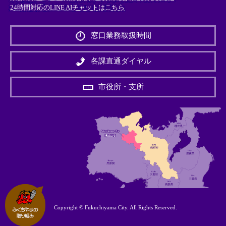
24時間対応のLINE AIチャットはこちら
＜
外
窓口業務取扱時間
部
リ
ン
各課直通ダイヤル
ク
＞
市役所・支所
Copyright © Fukuchiyama City. All Rights Reserved.