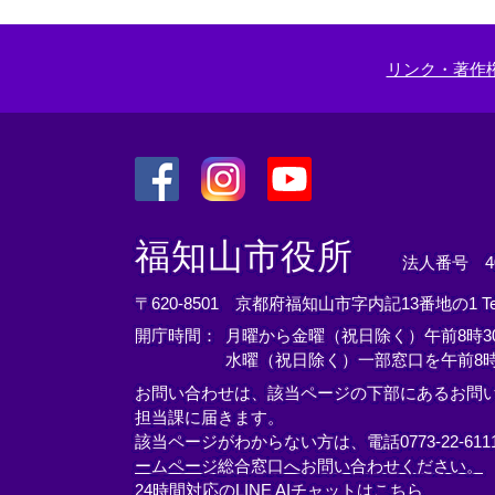
リンク・著作
＜
＜
＜
外
外
外
福知山市役所
法人番号 400
部
部
部
リ
リ
リ
〒620-8501 京都府福知山市字内記13番地の1
T
ン
ン
ン
開庁時間：
月曜から金曜（祝日除く）午前8時30
ク
ク
ク
水曜（祝日除く）一部窓口を午前8時
＞
＞
＞
お問い合わせは、該当ページの下部にあるお問
担当課に届きます。
該当ページがわからない方は、電話0773-22-61
ームページ総合窓口へお問い合わせください。
24時間対応のLINE AIチャットはこちら