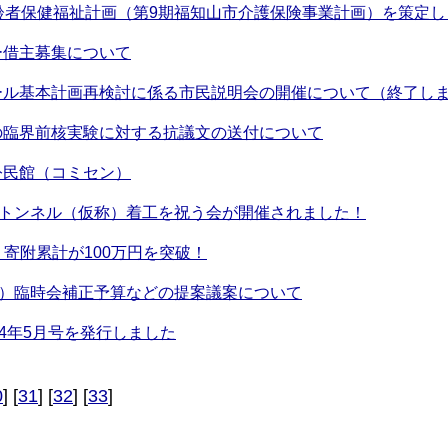
齢者保健福祉計画（第9期福知山市介護保険事業計画）を策定し
ー借主募集について
ール基本計画再検討に係る市民説明会の開催について（終了し
の臨界前核実験に対する抗議文の送付について
公民館（コミセン）
峠トンネル（仮称）着工を祝う会が開催されました！
】寄附累計が100万円を突破！
月）臨時会補正予算などの提案議案について
24年5月号を発行しました
0
] [
31
] [
32
] [
33
]