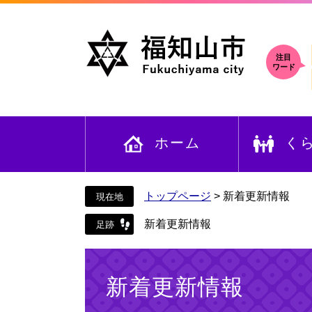
ペ
メ
ー
ニ
ジ
ュ
の
ー
注目
ワード
先
を
頭
飛
で
ば
す
し
ホーム
く
。
て
本
文
へ
トップページ
>
新着更新情報
新着更新情報
本
文
新着更新情報