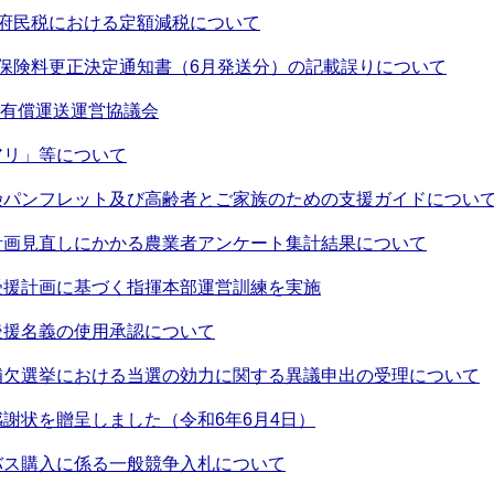
・府民税における定額減税について
保険料更正決定通知書（6月発送分）の記載誤りについて
市有償運送運営協議会
アリ」等について
険パンフレット及び高齢者とご家族のための支援ガイドについ
計画見直しにかかる農業者アンケート集計結果について
受援計画に基づく指揮本部運営訓練を実施
後援名義の使用承認について
補欠選挙における当選の効力に関する異議申出の受理について
謝状を贈呈しました（令和6年6月4日）
バス購入に係る一般競争入札について