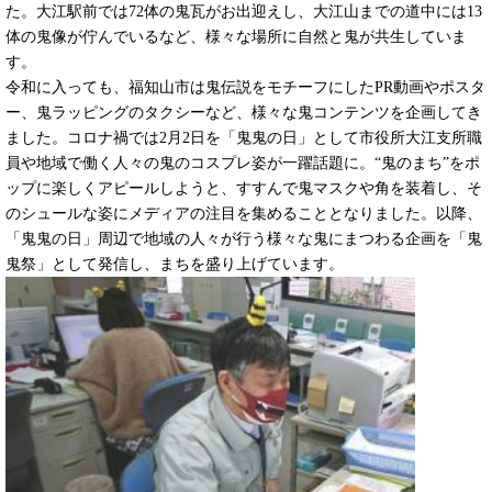
た。大江駅前では72体の鬼瓦がお出迎えし、大江山までの道中には13
体の鬼像が佇んでいるなど、様々な場所に自然と鬼が共生していま
す。
令和に入っても、福知山市は鬼伝説をモチーフにしたPR動画やポスタ
ー、鬼ラッピングのタクシーなど、様々な鬼コンテンツを企画してき
ました。コロナ禍では2月2日を「鬼鬼の日」として市役所大江支所職
員や地域で働く人々の鬼のコスプレ姿が一躍話題に。“鬼のまち”をポ
ップに楽しくアピールしようと、すすんで鬼マスクや角を装着し、そ
のシュールな姿にメディアの注目を集めることとなりました。以降、
「鬼鬼の日」周辺で地域の人々が行う様々な鬼にまつわる企画を「鬼
鬼祭」として発信し、まちを盛り上げています。