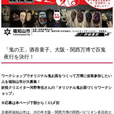
​​「鬼の王」酒吞童子、大阪・関西万博で百鬼
夜行を決行！
ワークショップでオリジナル鬼お面をつくって万博に仮装参加したい
人を福知山市が大募集！
妖怪クリエイター河野隼也さんの「オリジナル鬼お面づくりワークシ
ョップ」
※応募は本ページ下部から！3/2〆切
京都府福知山市は、2025年大阪・関西万博の関西パビリオン多目的エ