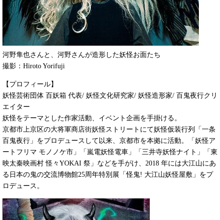
河野隼也さんと、河野さんが造形した妖怪お面たち
撮影：Hiroto Yorifuji
【プロフィール】
妖怪芸術団体 百妖箱 代表/ 妖怪文化研究家/ 妖怪造形家/ 百鬼夜行クリ
エイター
妖怪をテーマとした作家活動、イベント企画を手掛ける。
京都市上京区の大将軍商店街妖怪ストリートにて妖怪仮装行列「一条
百鬼夜行」をプロデュースして以来、京都市を本拠に活動。「妖怪ア
ートフリマ モノノケ市」「嵐電妖怪電車」「三井寺妖怪ナイト」「東
映太秦映画村 怪々YOKAI 祭」などを手がけ、2018 年には大江山にあ
る日本の鬼の交流博物館25周年特別展「怪鬼! 大江山妖怪屋敷」をプ
ロデュース。