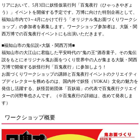
リアにおいて、5月3日に妖怪仮装行列「百鬼夜行（ひゃっきやぎょ
う）」イベントを開催する予定です。万博に向けた特別企画として、
福知山市内で3～4月にかけて行う「オリジナル鬼お面づくりワークシ
ョップ」の参加者を募集します。ワークショップ参加者は、大阪・関
西万博での百鬼夜行イベントにも出演いただきます。
■福知山市の鬼伝説×大阪・関西万博■
福知山市の大江山に君臨した平安時代の“鬼の王”酒吞童子。その鬼伝
説をもとにオリジナル鬼お面をつくり世界中の人が集まる大阪・関西
万博で開催する妖怪行列「百鬼夜行」に参加しよう！
お面づくりワークショップの講師と百鬼夜行イベントのクリエイティ
ブディレクターを務めるのは、国内外で妖怪（YOKAI）文化の魅力を
発信し活躍する、妖怪芸術団体「百妖箱」の代表で百鬼夜行クリエイ
ターの河野隼也さんです。（※百鬼夜行の詳細は、改めて発表しま
す）
ワークショップ概要