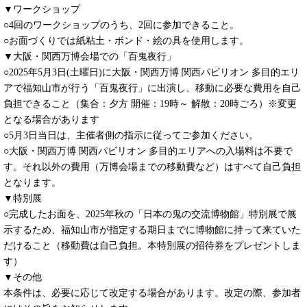
▼ワークショップ
○4回のワークショップのうち、2回に参加できること。
○お面づくりでは紙粘土・ボンド・絵の具を使用します。
▼大阪・関西万博会場での「百鬼夜行」
○2025年5月3日(土曜日)に大阪・関西万博 関西パビリオン 多目的エリ
アで福知山市が行う「百鬼夜行」に出演し、移動に必要な費用を自己
負担できること（集合：夕方 開催：19時～ 解散：20時ごろ）※変更
となる場合があります
○5月3日当日は、主催者側の指示に従ってご参加ください。
○大阪・関西万博 関西パビリオン 多目的エリアへの入場料は不要で
す。それ以外の費用（万博会場までの移動費など）はすべて自己負担
となります。
▼特別展
○完成したお面を、2025年秋の「日本の鬼の交流博物館」特別展で展
示するため、福知山市が指定する期日までに博物館に持って来ていた
だけること（移動費は自己負担。本特別展の招待券をプレゼントしま
す）
▼その他
本条件は、必要に応じて改定する場合があります。改定の際、参加者