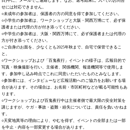
日)中に、メールでご連絡します。なお、選考結果についてのお問合
せには対応できません。
○未成年の参加者は、保護者の方の同意を得て参加してください。
○小学生の参加者は、ワークショップと大阪・関西万博にて、必ず保
護者または代理の方が付き添ってください。
○中学生の参加者は、大阪・関西万博にて、必ず保護者または代理の
方が付き添ってください。
○ご自身のお面を、少なくとも2025年秋まで、自宅で保管できるこ
と。
○ワークショップおよび「百鬼夜行」イベントの様子は、広報目的で
写真・映像撮影を行い、主催者、関係機関、報道機関等で使用しま
す。参加申し込み時点でこれに同意いただいたものとみなします。
○参加者には、インタビューなど広報活動へのご協力をお願いする場
合があります。その場合は、お名前・市区町村などが載る可能性もあ
ります。
○ワークショップおよび百鬼夜行中は主催者側で最大限の安全対策を
講じますが、ケガ・事故・盗難・紛失については、責任を負いかねま
す。
○天変地異等の理由により、やむを得ず、イベントの全部または一部
を中止・内容を一部変更する場合があります。