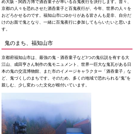
め大阪・関西万博で酒呑童子が率いる百鬼夜行を決行します。昔々、
京都の人々を恐れさせた酒呑童子と百鬼夜行が、今年、世界の人々を
おどろかせるのです。福知山市にゆかりがある皆さんも是非、自分だ
けのお面で鬼となり、一緒に百鬼夜行に参加してもらいたいと思いま
す。
鬼のまち、福知山市
京都府福知山市は、最強の鬼・酒吞童子など3つの鬼伝説を有する大
江山、成田亨さん制作の鬼モニュメント、世界一巨大な鬼瓦がある日
本の鬼の交流博物館、また市のイメージキャラクター「酒吞童子」な
ど、鬼づくしのまちです。そのため、多くの地域で恐れられる“鬼”を
親しむ、少し変わった文化が根付いています。