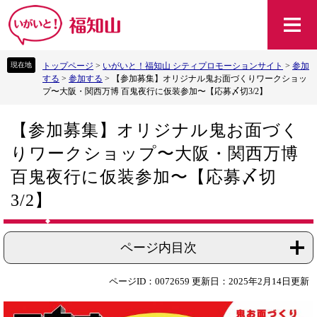
ペ
メ
ー
ニ
ジ
ュ
の
ー
トップページ
>
いがいと！福知山 シティプロモーションサイト
>
参加
先
を
する
>
参加する
>
【参加募集】オリジナル鬼お面づくりワークショッ
頭
飛
プ〜大阪・関西万博 百鬼夜行に仮装参加〜【応募〆切3/2】
で
ば
す
し
本
。
て
【参加募集】オリジナル鬼お面づく
文
本
りワークショップ〜大阪・関西万博
文
へ
百鬼夜行に仮装参加〜【応募〆切
3/2】
ページ内目次
ページID：0072659
更新日：2025年2月14日更新