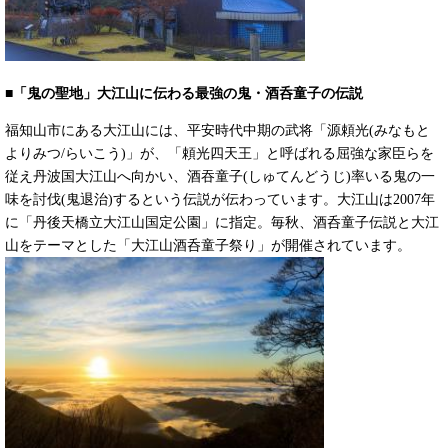
■「鬼の聖地」大江山に伝わる
最強の鬼・酒呑童子の伝説
福知山市にある大江山には、平安時代中期の武将「源頼光(みなもと
よりみつ/らいこう)」が、「頼光四天王」と呼ばれる屈強な家臣らを
従え丹波国⼤江⼭へ向かい、酒吞童子(しゅてんどうじ)率いる鬼の一
味を討伐(鬼退治)するという伝説が伝わっています。大江山は2007年
に「丹後天橋立大江山国定公園」に指定。毎秋、酒呑童子伝説と大江
山をテーマとした「大江山酒呑童子祭り」が開催されています。