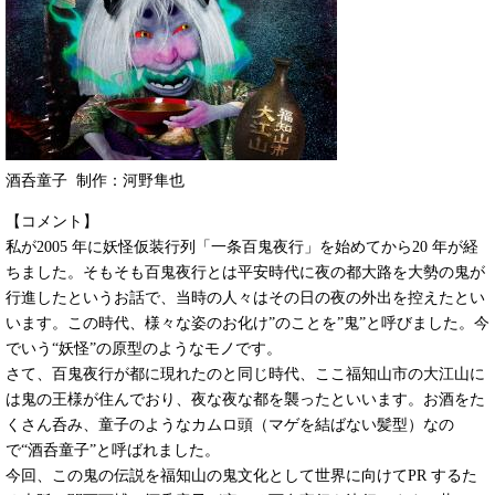
酒呑童子 制作：河野隼也
【コメント】
私が2005 年に妖怪仮装行列「一条百鬼夜行」を始めてから20 年が経
ちました。そもそも百鬼夜行とは平安時代に夜の都大路を大勢の鬼が
行進したというお話で、当時の人々はその日の夜の外出を控えたとい
います。この時代、様々な姿のお化け”のことを”鬼”と呼びました。今
でいう“妖怪”の原型のようなモノです。
さて、百鬼夜行が都に現れたのと同じ時代、ここ福知山市の大江山に
は鬼の王様が住んでおり、夜な夜な都を襲ったといいます。お酒をた
くさん呑み、童子のようなカムロ頭（マゲを結ばない髪型）なの
で“酒呑童子”と呼ばれました。
今回、この鬼の伝説を福知山の鬼文化として世界に向けてPR するた