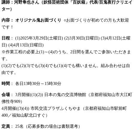
講師：河野隼也さん（妖怪芸術団体「百妖箱」代表/百鬼夜行クリエイ
ター）
内容： オリジナル鬼お面づくり
○お面づくりが初めての方も大歓迎
です！
日程
： (1)2025年3月29日(土曜日) (2)3月30日(日曜日) (3)4月12日(土曜
日) (4)4月13日(日曜日)
※作業工程の必要上(1)～(4)のうち、2日間を選んでご参加いただきま
す。
(1)(2)でも(2)(3)でも(3)(4)でも(1)(4)でも構いません。組み合わせは自
由です。
時間
： 各日13時30分～15時30分
会場
： 3月開催((1)(2)) 日本の鬼の交流博物館（京都府福知山市大江町
佛性寺909）
4月開催((3)(4)) 市民交流プラザふくちやま（京都府福知山市駅前町
400／福知山駅北口すぐ）
定員
： 25名（応募多数の場合は書類選考）