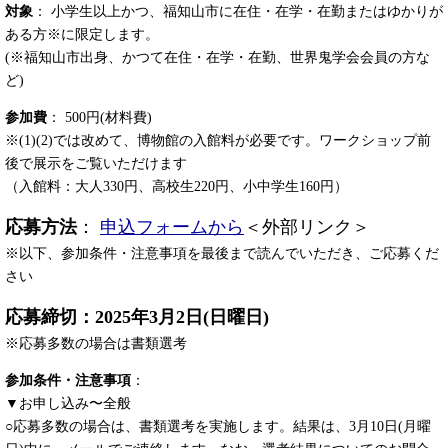
対象
： 小学生以上かつ、福知山市に在住・在学・在勤またはゆかりが
ある方※に限定します。
(※福知山市出身、かつて在住・在学・在勤、世界鬼学会会員の方な
ど)
参加費
： 500円(材料費)
※(1)(2)では改めて、博物館の入館料が必要です。ワークショップ前
後で展示をご覧いただけます
（入館料：大人330円、高校生220円、小中学生160円）
応募方法
：
申込フォームから
＜外部リンク＞
※以下、参加条件・注意事項を最後まで読んでいただき、ご応募くだ
さい
応募締切：2025年3月2日(日曜日)
※応募多数の場合は書類選考
参加条件・注意事項
：
▼お申し込み〜全般
○応募多数の場合は、書類選考を実施します。結果は、3月10日(月曜