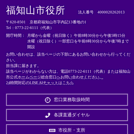
外
外
外
福知山市役所
部
部
部
法人番号 4000020262013
リ
リ
リ
〒620-8501 京都府福知山市字内記13番地の1
ン
ン
ン
Tel：0773-22-6111（代表）
ク
ク
ク
＞
＞
＞
開庁時間：
月曜から金曜（祝日除く）午前8時30分から午後5時15分
水曜（祝日除く）一部窓口を午前8時30分から午後7時まで
開設
お問い合わせは、該当ページの下部にあるお問い合わせから行ってくだ
さい。
担当課に届きます。
該当ページがわからない方は、電話0773-22-6111（代表）または
福知山
市公式ホームページ総合窓口へお問い合わせください。
24時間対応のLINE AIチャットはこちら
＜
外
窓口業務取扱時間
部
リ
ン
各課直通ダイヤル
ク
＞
市役所・支所