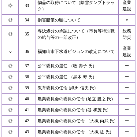
物品の取得について（除雪ダンプトラッ
産業
◎
33
ク）
建設
◎
34
損害賠償の額について
〃
専決処分の承認について（市長等特別職
総務
◎
35
の給与等の一部改正）
防災
産業
○
36
福知山市下水道ビジョンの改定について
建設
◎
37
公平委員の選任 （牧 壽子 氏)
ー
◎
38
公平委員の選任 （黒木 寿 氏)
ー
◎
39
教育委員の任命 (織田 信夫 氏)
ー
◎
40
農業委員会の委員の任命 (足立 勝之 氏)
ー
◎
41
農業委員会の委員の任命 (谷 和茂 氏)
ー
◎
42
農業委員会の委員の任命 （大槻 尚武 氏)
ー
◎
43
農業委員会の委員の任命 （大槻 紘 氏)
ー