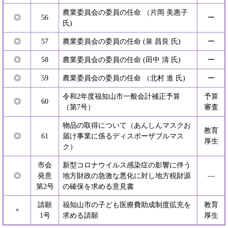
農業委員会の委員の任命 （片岡 美惠子
◎
56
ー
氏)
◎
57
農業委員会の委員の任命 (泉 昌良 氏)
ー
◎
58
農業委員会の委員の任命 (田中 清 氏)
ー
◎
59
農業委員会の委員の任命 （北村 進 氏)
ー
令和2年度福知山市一般会計補正予算
予算
◎
60
（第7号）
審査
物品の取得について（あんしんマスクお
教育
◎
61
届け事業に係るディスポーザブルマス
厚生
ク）
市会
新型コロナウイルス感染症の影響に伴う
◎
発意
地方財政の急激な悪化に対し地方税財源
―
第2号
の確保を求める意見書
請願
福知山市の子ども医療費助成制度拡充を
教育
×
1号
求める請願
厚生