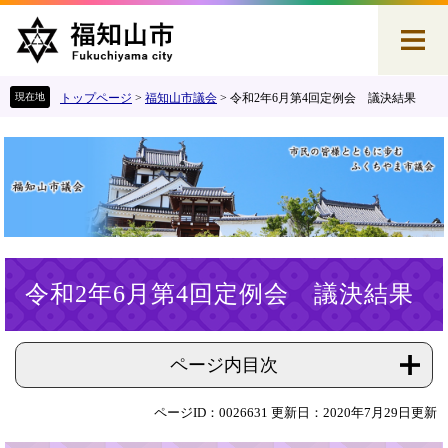
ペ
メ
ー
ニ
ジ
ュ
の
ー
先
を
トップページ
>
福知山市議会
>
令和2年6月第4回定例会 議決結果
頭
飛
で
ば
す
し
。
て
本
文
へ
本
令和2年6月第4回定例会 議決結果
文
ページ内目次
ページID：0026631
更新日：2020年7月29日更新