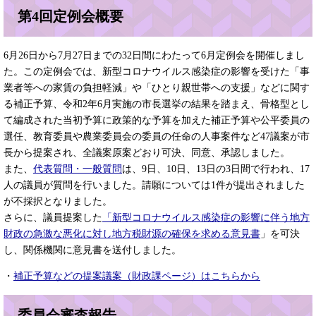
第4回定例会概要
6月26日から7月27日までの32日間にわたって6月定例会を開催しまし
た。この定例会では、新型コロナウイルス感染症の影響を受けた「事
業者等への家賃の負担軽減」や「ひとり親世帯への支援」などに関す
る補正予算、令和2年6月実施の市長選挙の結果を踏まえ、骨格型とし
て編成された当初予算に政策的な予算を加えた補正予算や公平委員の
選任、教育委員や農業委員会の委員の任命の人事案件など47議案が市
長から提案され、全議案原案どおり可決、同意、承認しました。
また、
代表質問・一般質問
は、9日、10日、13日の3日間で行われ、17
人の議員が質問を行いました。請願については1件が提出されました
が不採択となりました。
さらに、議員提案した
「新型コロナウイルス感染症の影響に伴う地方
財政の急激な悪化に対し地方税財源の確保を求める意見書
」を可決
し、関係機関に意見書を送付しました。
・
補正予算などの提案議案（財政課ページ）はこちらから
委員会審査報告