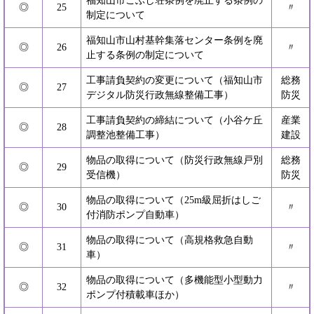
福知山市こぶし荘条例を廃止する条例の
◎
25
〃
制定について
福知山市山村基幹集落センター条例を廃
◎
26
〃
止する条例の制定について
工事請負契約の変更について（福知山市
総務
◎
27
デジタル防災行政無線整備工事）
防災
工事請負契約の締結について（小谷ケ丘
産業
◎
28
調整池整備工事）
建設
物品の取得について（防災行政無線戸別
総務
◎
29
受信機）
防災
物品の取得について（25m級屈折はしご
◎
30
〃
付消防ポンプ自動車）
物品の取得について（高規格救急自動
◎
31
〃
車）
物品の取得について（多機能型小型動力
◎
32
〃
ポンプ付積載車ほか）