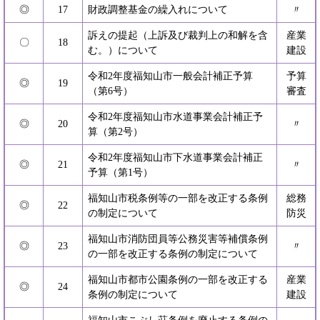
◎
17
財政調整基金の繰入れについて
〃
訴えの提起（上訴及び裁判上の和解を含
産業
〇
18
む。）について
建設
令和2年度福知山市一般会計補正予算
予算
◎
19
（第6号）
審査
令和2年度福知山市水道事業会計補正予
◎
20
〃
算（第2号）
令和2年度福知山市下水道事業会計補正
◎
21
〃
予算（第1号）
福知山市税条例等の一部を改正する条例
総務
◎
22
の制定について
防災
福知山市消防団員等公務災害等補償条例
◎
23
〃
の一部を改正する条例の制定について
福知山市都市公園条例の一部を改正する
産業
◎
24
条例の制定について
建設