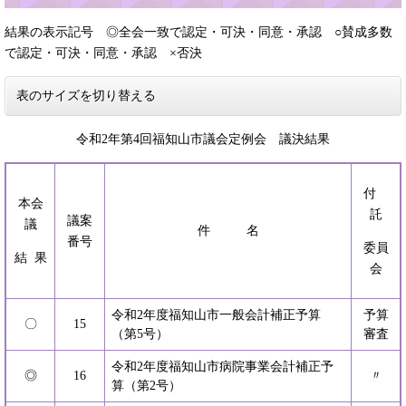
結果の表示記号 ◎全会一致で認定・可決・同意・承認 ○賛成多数
で認定・可決・同意・承認 ×否決
表のサイズを切り替える
令和2年第4回福知山市議会定例会 議決結果
付
本会
託
議案
議
件 名
番号
委員
結 果
会
令和2年度福知山市一般会計補正予算
予算
〇
15
（第5号）
審査
令和2年度福知山市病院事業会計補正予
◎
16
〃
算（第2号）