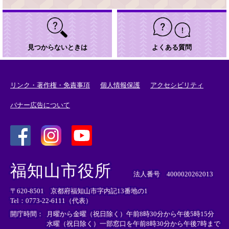
見つからないときは
よくある質問
リンク・著作権・免責事項
個人情報保護
アクセシビリティ
バナー広告について
＜
＜
＜
外
外
外
福知山市役所
部
部
部
法人番号 4000020262013
リ
リ
リ
〒620-8501 京都府福知山市字内記13番地の1
ン
ン
ン
Tel：0773-22-6111（代表）
ク
ク
ク
＞
＞
＞
開庁時間：
月曜から金曜（祝日除く）午前8時30分から午後5時15分
水曜（祝日除く）一部窓口を午前8時30分から午後7時まで