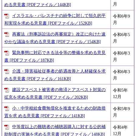
月
める意見書 [PDFファイル／144KB]
イスラエル・パレスチナの紛争に対して恒久的平
令和6年9
月
和実現を求める意見書 [PDFファイル／152KB]
再審法（刑事訴訟法の再審規定）改正に向けた速
令和6年5
月
やかな議論を求める意見書 [PDFファイル／154KB]
緊急事態に対応できる法令等の整備を求める意見
令和6年3
月
書 [PDFファイル／187KB]
介護・障害福祉従事者の処遇改善と人材確保を求
令和6年3
月
める意見書 [PDFファイル／161KB]
建設アスベスト被害者の救済とアスベスト対策の
令和5年
12月
拡充を求める意見書 [PDFファイル／202KB]
小・中学校給食費無償化を推進するための財政措
令和5年9
月
置を求 める意見書 [PDFファイル／141KB]
中等度以上の難聴者の補聴器購入に対する公的補
令和4年
12月
助制度の実施を求める意見書 [PDFファイル／148KB]