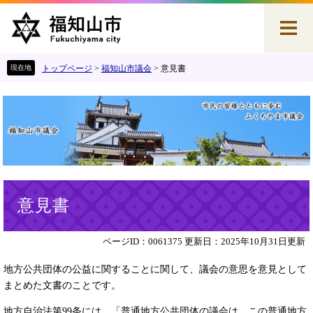
ペ
メ
ー
ニ
ジ
ュ
の
ー
先
を
トップページ
>
福知山市議会
>
意見書
頭
飛
で
ば
す
し
。
て
本
文
へ
本
意見書
文
ページID：0061375
更新日：2025年10月31日更新
地方公共団体の公益に関することに関して、議会の意思を意見として
まとめた文書のことです。
地方自治法第99条には、「普通地方公共団体の議会は、この普通地方