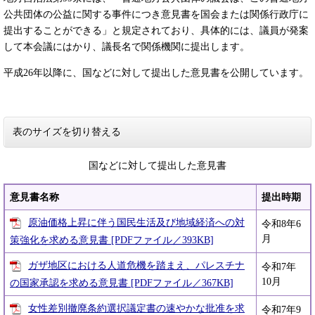
公共団体の公益に関する事件につき意見書を国会または関係行政庁に
提出することができる」と規定されており、具体的には、議員が発案
して本会議にはかり、議長名で関係機関に提出します。
平成26年以降に、国などに対して提出した意見書を公開しています。
表のサイズを切り替える
国などに対して提出した意見書
意見書名称
提出時期
原油価格上昇に伴う国民生活及び地域経済への対
令和8年6
月
策強化を求める意見書 [PDFファイル／393KB]
ガザ地区における人道危機を踏まえ、パレスチナ
令和7年
10月
の国家承認を求める意見書 [PDFファイル／367KB]
女性差別撤廃条約選択議定書の速やかな批准を求
令和7年9