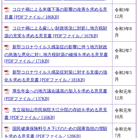
コロナ禍による米価下落の影響の改善を求める意
令和3年
12月
見書 [PDFファイル／186KB]
コロナ禍による厳しい財政状況に対処し地方税財
令和3年8
月
源の充実を求める意見書 [PDFファイル／167KB]
新型コロナウイルス感染症の影響に伴う地方財政
令和2年7
の急激な悪化に対し地方税財源の確保を求める意見書
月
[PDFファイル／171KB]
新型コロナウイルス感染症対策に対する支援の強
令和2年5
月
化を求める意見書 [PDFファイル／181KB]
厚生年金への地方議会議員の加入を求める意見書
令和元年
12月
[PDFファイル／137KB]
市立福知山市民病院大江分院の存続を求める意見
令和元年
10月
書 [PDFファイル／116KB]
国民健康保険料引き下げのための国庫負担の増額
令和元年
7月
を求める意見書 [PDFファイル／128KB]