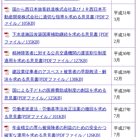
国から西日本旅客鉄道株式会社及びＪＲ西日本不
平成31年
動産開発株式会社に適切な指導を求める意見書 [PDFフ
3月
ァイル／105KB]
下水道施設改築国庫補助継続を求める意見書 [PDF
平成31年
2月
ファイル／135KB]
精神障害者に対する公共交通機関の運賃割引制度
平成30年
3月
適用を求める意見書[PDFファイル／127KB]
建設業従事者のアスベスト被害者の早期救済・解
平成28年
12月
決を求める意見書[PDFファイル／138KB]
国による子どもの医療費助成制度の創設を求める
平成28年
7月
意見書[PDFファイル／125KB]
労働者派遣法・労働基準法改正法案の撤回を求め
平成27年
7月
る意見書[PDFファイル／101KB]
年金積立の専ら被保険者の利益のための安全かつ
平成27年
7月
確実な運用を求める意見書[PDFファイル／126KB]