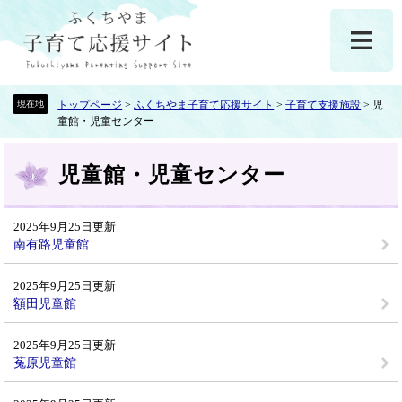
ペ
メ
ー
ニ
ジ
ュ
の
ー
先
を
頭
飛
トップページ
>
ふくちやま子育て応援サイト
>
子育て支援施設
>
児
童館・児童センター
で
ば
す
し
本
。
て
児童館・児童センター
文
本
文
へ
2025年9月25日更新
南有路児童館
2025年9月25日更新
額田児童館
2025年9月25日更新
菟原児童館