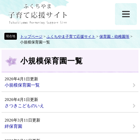
ペ
メ
ー
ニ
ジ
ュ
の
ー
先
を
頭
飛
トップページ
>
ふくちやま子育て応援サイト
>
保育園・幼稚園等
>
小規模保育園一覧
で
ば
す
し
本
。
て
小規模保育園一覧
文
本
文
へ
2026年4月1日更新
小規模保育園一覧
2026年4月1日更新
さつきこどものいえ
2026年3月11日更新
絆保育園