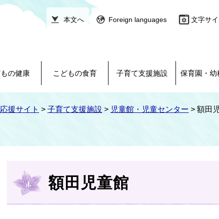
本文へ
Foreign languages
文字サイ
どもの健康
こどもの食育
子育て支援施設
保育園・幼
応援サイト
>
子育て支援施設
>
児童館・児童センター
>
額田
本
文
額田児童館