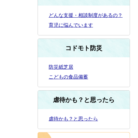
どんな支援・相談制度があるの？
育児に悩んでいます
コドモト防災
防災紙芝居
こどもの食品備蓄
虐待かも？と思ったら
虐待かも？と思ったら