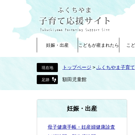
ペ
メ
ー
ニ
ジ
ュ
の
ー
先
を
頭
飛
妊娠・出産
こどもが産まれたら
こ
で
ば
す
し
。
て
トップページ
>
ふくちやま子育て
本
文
額田児童館
へ
妊娠・出産
母子健康手帳・妊産婦健康診査