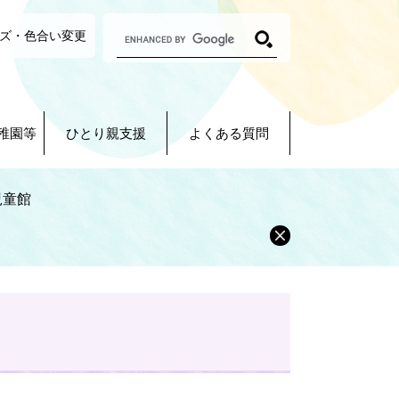
G
ズ・色合い変更
o
o
g
l
e
カ
稚園等
ひとり親支援
よくある質問
ス
タ
ム
検
児童館
索