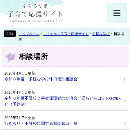
ペ
メ
ー
ニ
ジ
ュ
の
ー
先
を
頭
飛
トップページ
>
ふくちやま子育て応援サイト
>
多様な学び
>
相談場
所
で
ば
す
し
本
。
て
相談場所
文
本
文
へ
2026年4月1日更新
令和８年度 多様な学び休日個別相談会
2026年4月1日更新
令和８年度不登校当事者保護者の交流会『語らいらぼ』のお知ら
せ（予約制）
2025年5月7日更新
行き渋り・不登校に関する相談窓口一覧