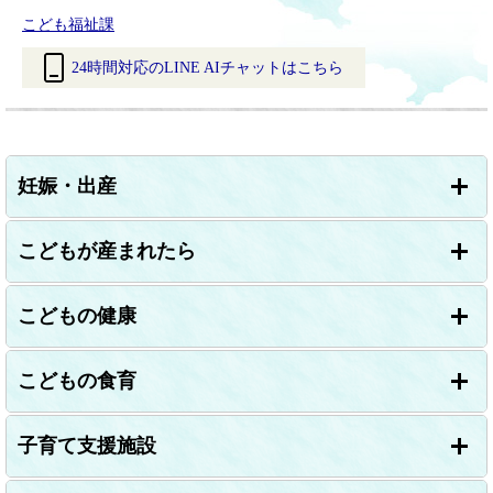
こども福祉課
24時間対応のLINE AIチャットはこちら
＜
外
部
リ
妊娠・出産
ン
ク
＞
こどもが産まれたら
こどもの健康
こどもの食育
子育て支援施設