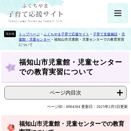
ペ
メ
ー
ニ
ジ
ュ
の
ー
先
を
頭
飛
トップページ
>
ふくちやま子育て応援サイト
>
子育て支援施設
>
児
童館・児童センター
>
福知山市児童館・児童センターでの教育実習
で
ば
について
す
し
。
て
本
本
福知山市児童館・児童センター
文
文
での教育実習について
へ
ページ内目次
ページID：0064364
更新日：2025年2月5日更新
福知山市児童館・児童センターでの教育