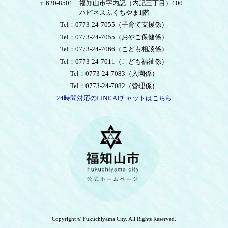
〒620-8501
福知山市字内記（内記三丁目）100
ハピネスふくちやま1階
Tel：0773-24-7055
（子育て支援係）
Tel：0773-24-7055
（おやこ保健係）
Tel：0773-24-7066
（こども相談係）
Tel：0773-24-7011
（こども福祉係）
Tel：0773-24-7083
（入園係）
Tel：0773-24-7082
（管理係）
24時間対応のLINE AIチャットはこちら
＜
外
部
リ
ン
ク
＞
Copyright © Fukuchiyama City. All Rights Reserved.