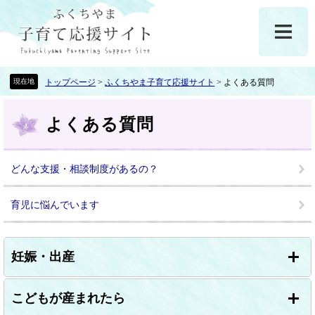
ペ
メ
ー
ニ
ジ
ュ
の
ー
先
を
頭
飛
トップページ
>
ふくちやま子育て応援サイト
>
よくある質問
で
ば
本
す
し
よくある質問
文
。
て
本
文
どんな支援・相談制度があるの？
へ
育児に悩んでいます
妊娠・出産
こどもが産まれたら