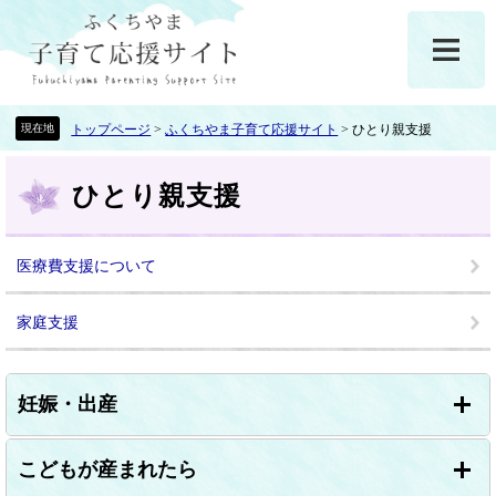
ペ
メ
ー
ニ
ジ
ュ
の
ー
先
を
頭
飛
トップページ
>
ふくちやま子育て応援サイト
>
ひとり親支援
で
ば
本
す
し
ひとり親支援
文
。
て
本
文
医療費支援について
へ
家庭支援
妊娠・出産
こどもが産まれたら