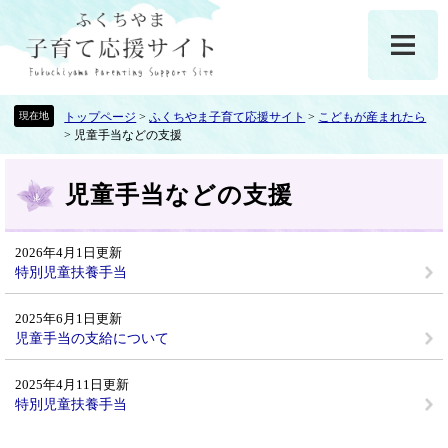
ペ
メ
ー
ニ
ジ
ュ
の
ー
先
を
頭
飛
トップページ
>
ふくちやま子育て応援サイト
>
こどもが産まれたら
>
児童手当などの支援
で
ば
す
し
本
。
て
児童手当などの支援
文
本
文
へ
2026年4月1日更新
特別児童扶養手当
2025年6月1日更新
児童手当の支給について
2025年4月11日更新
特別児童扶養手当