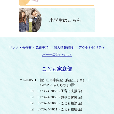
リンク・著作権・免責事項
個人情報保護
アクセシビリティ
バナー広告について
こども家庭部
〒620-8501
福知山市字内記（内記三丁目）100
ハピネスふくちやま1階
Tel：0773-24-7055
（子育て支援係）
Tel：0773-24-7055
（おやこ保健係）
Tel：0773-24-7066
（こども相談係）
Tel：0773-24-7011
（こども福祉係）