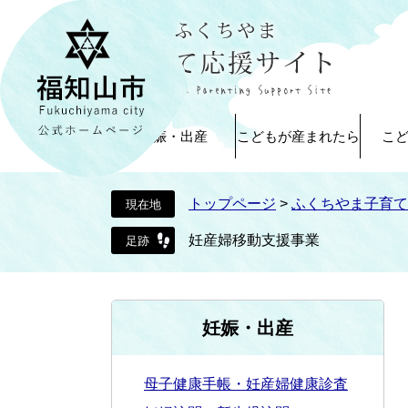
ペ
メ
ー
ニ
ジ
ュ
の
ー
先
を
頭
飛
妊娠・出産
こどもが産まれたら
こ
で
ば
す
し
。
て
トップページ
>
ふくちやま子育て
本
文
妊産婦移動支援事業
へ
妊娠・出産
母子健康手帳・妊産婦健康診査