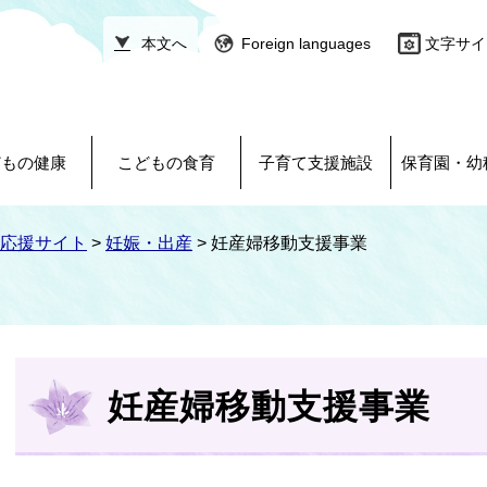
本文へ
Foreign languages
文字サイ
どもの健康
こどもの食育
子育て支援施設
保育園・幼
応援サイト
>
妊娠・出産
>
妊産婦移動支援事業
本
文
妊産婦移動支援事業