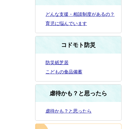
どんな支援・相談制度があるの？
育児に悩んでいます
コドモト防災
防災紙芝居
こどもの食品備蓄
虐待かも？と思ったら
虐待かも？と思ったら