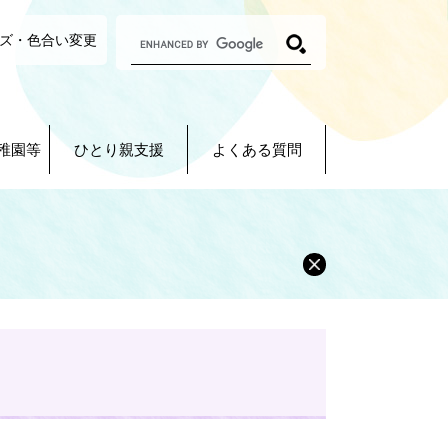
G
ズ・色合い変更
o
o
g
l
e
カ
稚園等
ひとり親支援
よくある質問
ス
タ
ム
検
索