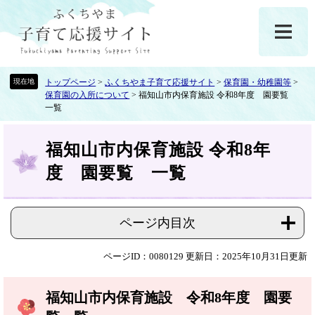
ペ
メ
ー
ニ
ジ
ュ
の
ー
先
を
頭
飛
トップページ
>
ふくちやま子育て応援サイト
>
保育園・幼稚園等
>
保育園の入所について
>
福知山市内保育施設 令和8年度 園要覧
で
ば
一覧
す
し
。
て
本
本
福知山市内保育施設 令和8年
文
文
度 園要覧 一覧
へ
ページ内目次
ページID：0080129
更新日：2025年10月31日更新
福知山市内保育施設 令和8年度 園要