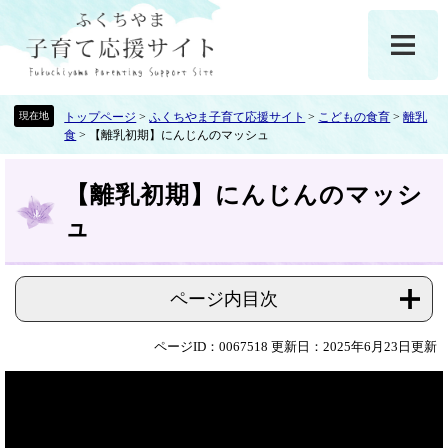
ペ
メ
ー
ニ
ジ
ュ
の
ー
先
を
頭
飛
トップページ
>
ふくちやま子育て応援サイト
>
こどもの食育
>
離乳
食
>
【離乳初期】にんじんのマッシュ
で
ば
す
し
本
。
て
【離乳初期】にんじんのマッシ
文
本
文
ュ
へ
ページ内目次
ページID：0067518
更新日：2025年6月23日更新