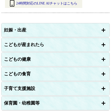
24時間対応のLINE AIチャットはこちら
＜
外
部
リ
妊娠・出産
ン
ク
＞
こどもが産まれたら
こどもの健康
こどもの食育
子育て支援施設
保育園・幼稚園等