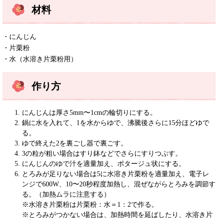
材料
・にんじん
・片栗粉
・水（水溶き片栗粉用）
作り方
にんじんは厚さ5mm〜1cmの輪切りにする。
鍋に水を入れて、1を水からゆで、沸騰後さらに15分ほどゆで
る。
ゆで終えた2を裏ごし器で裏ごす。
3の粒が粗い場合はすり鉢などでさらにすりつぶす。
にんじんのゆで汁を適量加え、ポタージュ状にする。
とろみが足りない場合は5に水溶き片栗粉を適量加え、電子レ
ンジで600W、10〜20秒程度加熱し、混ぜながらとろみを調節す
る。（加熱ムラに注意する）
※水溶き片栗粉は片栗粉：水＝1：2で作る。
※とろみがつかない場合は、加熱時間を延ばしたり、水溶き片