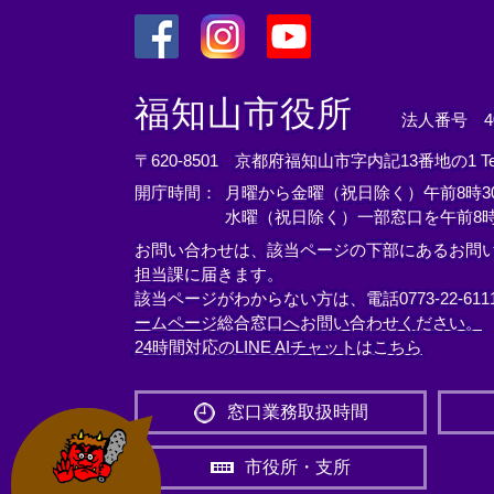
＜
＜
＜
外
外
外
福知山市役所
法人番号 400
部
部
部
リ
リ
リ
〒620-8501 京都府福知山市字内記13番地の1
T
ン
ン
ン
開庁時間：
月曜から金曜（祝日除く）午前8時30
ク
ク
ク
水曜（祝日除く）一部窓口を午前8時
＞
＞
＞
お問い合わせは、該当ページの下部にあるお問
担当課に届きます。
該当ページがわからない方は、電話0773-22-61
ームページ総合窓口へお問い合わせください。
24時間対応のLINE AIチャットはこちら
＜
外
窓口業務取扱時間
部
リ
市役所・支所
ン
ク