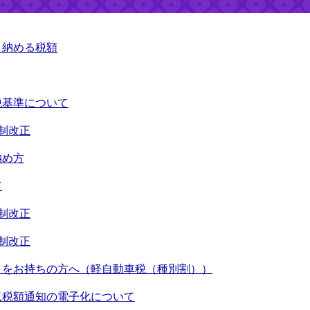
・納める税額
税基準について
制改正
納め方
て
制改正
制改正
ラをお持ちの方へ（軽自動車税（種別割））
収税額通知の電子化について