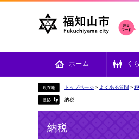
ペ
メ
ー
ニ
ジ
ュ
の
ー
注目
ワード
先
を
頭
飛
で
ば
す
し
ホーム
く
。
て
本
文
へ
トップページ
>
よくある質問
>
納税
本
文
納税