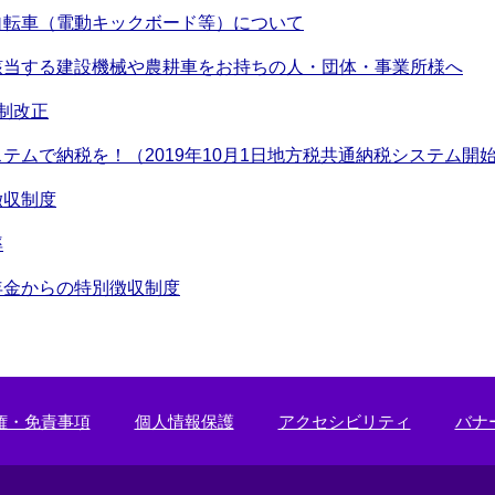
自転車（電動キックボード等）について
該当する建設機械や農耕車をお持ちの人・団体・事業所様へ
制改正
テムで納税を！（2019年10月1日地方税共通納税システム開
徴収制度
率
年金からの特別徴収制度
権・免責事項
個人情報保護
アクセシビリティ
バナ