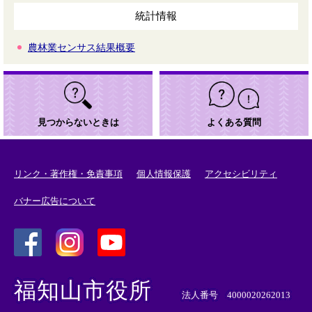
統計情報
農林業センサス結果概要
見つからないときは
よくある質問
リンク・著作権・免責事項
個人情報保護
アクセシビリティ
バナー広告について
＜
＜
＜
外
外
外
福知山市役所
部
部
部
法人番号 4000020262013
リ
リ
リ