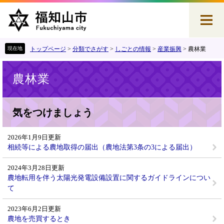
ペ
メ
ー
ニ
ジ
ュ
の
ー
先
を
トップページ
>
分類でさがす
>
しごとの情報
>
産業振興
>
農林業
頭
飛
本
で
ば
農林業
文
す
し
。
て
本
文
気をつけましょう
へ
2026年1月9日更新
相続等による農地取得の届出（農地法第3条の3による届出）
2024年3月28日更新
農地転用を伴う太陽光発電設備設置に関するガイドラインについ
て
2023年6月2日更新
農地を売買するとき