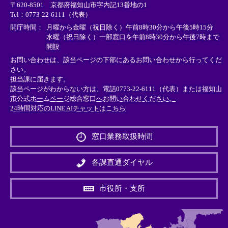
〒620-8501 京都府福知山市字内記13番地の1
ン
ン
ン
Tel：0773-22-6111（代表）
ク
ク
ク
＞
＞
＞
開庁時間：
月曜から金曜（祝日除く）午前8時30分から午後5時15分
水曜（祝日除く）一部窓口を午前8時30分から午後7時まで
開設
お問い合わせは、該当ページの下部にあるお問い合わせから行ってくだ
さい。
担当課に届きます。
該当ページがわからない方は、電話0773-22-6111（代表）または
福知山
市公式ホームページ総合窓口へお問い合わせください。
24時間対応のLINE AIチャットはこちら
＜
外
窓口業務取扱時間
部
リ
ン
各課直通ダイヤル
ク
＞
市役所・支所