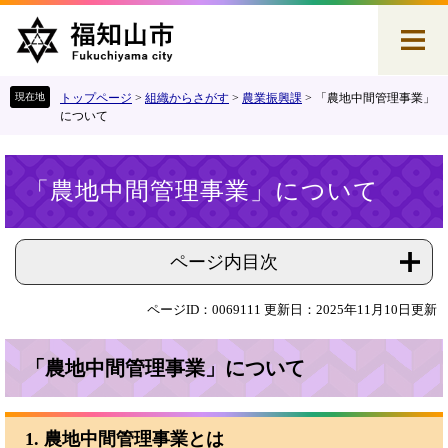
ペ
メ
ー
ニ
ジ
ュ
の
ー
先
を
トップページ
>
組織からさがす
>
農業振興課
>
「農地中間管理事業」
頭
飛
について
で
ば
す
し
本
。
て
「農地中間管理事業」について
文
本
文
へ
ページ内目次
ページID：0069111
更新日：2025年11月10日更新
「農地中間管理事業」について
1. 農地中間管理事業とは