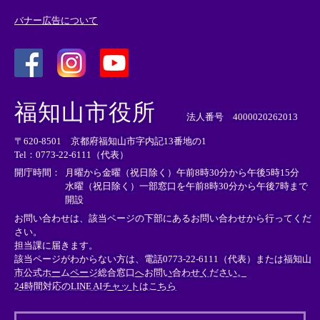
バナー広告について
＜
＜
＜
外
外
外
福知山市役所
部
部
部
法人番号 4000020262013
リ
リ
リ
〒620-8501 京都府福知山市字内記13番地の1
ン
ン
ン
Tel：0773-22-6111（代表）
ク
ク
ク
＞
＞
＞
開庁時間：
月曜から金曜（祝日除く）午前8時30分から午後5時15分
水曜（祝日除く）一部窓口を午前8時30分から午後7時まで
開設
お問い合わせは、該当ページの下部にあるお問い合わせから行ってくだ
さい。
担当課に届きます。
該当ページがわからない方は、電話0773-22-6111（代表）または
福知山
市公式ホームページ総合窓口へお問い合わせください。
24時間対応のLINE AIチャットはこちら
＜
外