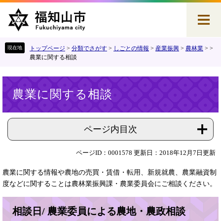
ペ
メ
ー
ニ
ジ
ュ
の
ー
先
を
トップページ
>
分類でさがす
>
しごとの情報
>
産業振興
>
農林業
>
>
頭
飛
農業に関する相談
で
ば
す
し
本
。
て
農業に関する相談
文
本
文
へ
ページ内目次
ページID：0001578
更新日：2018年12月7日更新
農業に関する情報や農地の売買・賃借・転用、新規就農、農業融資制
度などに関することは農林業振興課・農業委員会にご相談ください。
相談日/ 農業委員による農地・農政相談