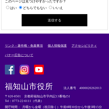
このページは見つけやすかったですか？
はい
どちらでもない
いいえ
リンク・著作権・免責事項
個人情報保護
アクセシビリティ
バナー広告について
＜
＜
＜
外
外
外
福知山市役所
部
部
部
法人番号 4000020262013
リ
リ
リ
〒620-8501 京都府福知山市字内記13番地の1
ン
ン
ン
Tel：0773-22-6111（代表）
ク
ク
ク
＞
＞
＞
開庁時間：
月曜から金曜（祝日除く）午前8時30分から午後5時15分