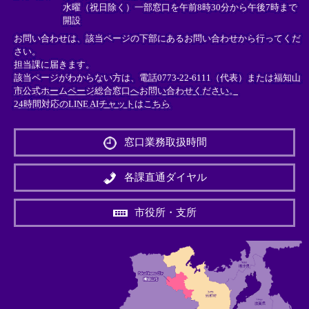
水曜（祝日除く）一部窓口を午前8時30分から午後7時まで
開設
お問い合わせは、該当ページの下部にあるお問い合わせから行ってくだ
さい。
担当課に届きます。
該当ページがわからない方は、電話0773-22-6111（代表）または
福知山
市公式ホームページ総合窓口へお問い合わせください。
24時間対応のLINE AIチャットはこちら
＜
外
窓口業務取扱時間
部
リ
ン
各課直通ダイヤル
ク
＞
市役所・支所