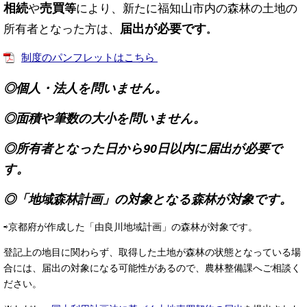
相続
売買
や
等
により、新たに福知山市内の森林の土地の
届出が必要です
所有者となった方は、
。
制度のパンフレットはこちら
◎個人・法人を問いません。
◎面積や筆数の大小を問いません。
◎所有者となった日から90日以内に届出が必要で
す。
◎「地域森林計画」の対象となる森林が対象です。
⇨京都府が作成した「由良川地域計画」の森林が対象です。
登記上の地目に関わらず、取得した土地が森林の状態となっている場
合には、届出の対象になる可能性があるので、農林整備課へご相談く
ださい。