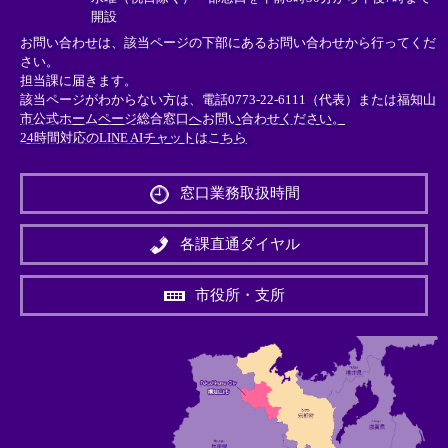
開設
お問い合わせは、該当ページの下部にあるお問い合わせから行ってくだ
さい。
担当課に届きます。
該当ページがわからない方は、電話0773-22-6111（代表）または
福知山
市公式ホームページ総合窓口へお問い合わせください。
24時間対応のLINE AIチャットはこちら
＜
外
窓口業務取扱時間
部
リ
ン
各課直通ダイヤル
ク
＞
市役所・支所