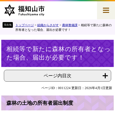
ペ
メ
ー
ニ
ジ
ュ
の
ー
先
を
トップページ
>
組織からさがす
>
農林整備課
>
相続等で新たに森林の
頭
飛
所有者となった場合、届出が必要です！
で
ば
す
し
本
。
て
相続等で新たに森林の所有者となっ
文
本
た場合、届出が必要です！
文
へ
ページ内目次
ページID：0011224
更新日：2026年4月1日更新
森林の土地の所有者届出制度