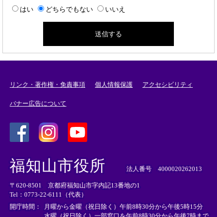
はい
どちらでもない
いいえ
リンク・著作権・免責事項
個人情報保護
アクセシビリティ
バナー広告について
＜
＜
＜
外
外
外
福知山市役所
部
部
部
法人番号 4000020262013
リ
リ
リ
〒620-8501 京都府福知山市字内記13番地の1
ン
ン
ン
Tel：0773-22-6111（代表）
ク
ク
ク
＞
＞
＞
開庁時間：
月曜から金曜（祝日除く）午前8時30分から午後5時15分
水曜（祝日除く）一部窓口を午前8時30分から午後7時まで