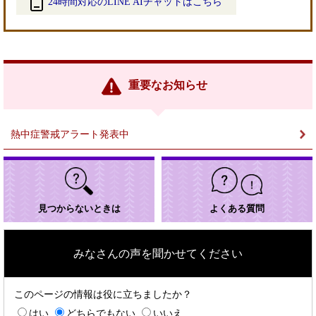
24時間対応のLINE AIチャットはこちら
＜
外
部
リ
ン
重要なお知らせ
ク
＞
熱中症警戒アラート発表中
見つからないときは
よくある質問
みなさんの声を聞かせてください
このページの情報は役に立ちましたか？
はい
どちらでもない
いいえ