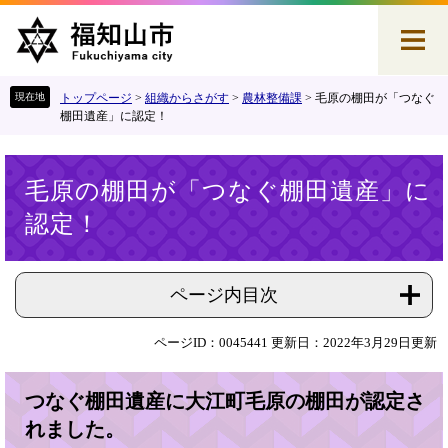
ペ
メ
ー
ニ
ジ
ュ
の
ー
先
を
トップページ
>
組織からさがす
>
農林整備課
>
毛原の棚田が「つなぐ
頭
飛
棚田遺産」に認定！
で
ば
す
し
本
。
て
毛原の棚田が「つなぐ棚田遺産」に
文
本
認定！
文
へ
ページ内目次
ページID：0045441
更新日：2022年3月29日更新
つなぐ棚田遺産に大江町毛原の棚田が認定さ
れました。