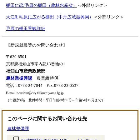
棚田に恋/毛原の棚田（農林水産省）
＜外部リンク＞
大江町毛原に広がる棚田（中丹広域振興局）
＜外部リンク＞
毛原の棚田景観詳細
【新規就農等のお問い合わせ】
〒620-8501
京都府福知山市字内記13番地の1
福知山市産業政策部
農林業振興課
農業維持係
電話：0773-24-7044 Fax:0773-23-6537
E-mail:
noushin@city.fukuchiyama.lg.jp
（市役所4階 受付時間：平日午前8時30分～午後5時15分まで）
このページに関するお問い合わせ先
農林整備課