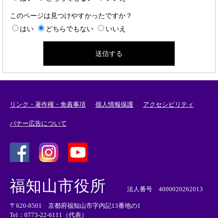
このページは見つけやすかったですか？
はい
どちらでもない
いいえ
リンク・著作権・免責事項
個人情報保護
アクセシビリティ
バナー広告について
＜
＜
＜
外
外
外
福知山市役所
部
部
部
法人番号 4000020262013
リ
リ
リ
〒620-8501 京都府福知山市字内記13番地の1
ン
ン
ン
Tel：0773-22-6111（代表）
ク
ク
ク