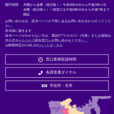
＞
＞
＞
開庁時間：
月曜から金曜（祝日除く）午前8時30分から午後5時15分
水曜（祝日除く）一部窓口を午前8時30分から午後7時まで
開設
お問い合わせは、該当ページの下部にあるお問い合わせから行ってくだ
さい。
担当課に届きます。
該当ページがわからない方は、電話0773-22-6111（代表）または
福知山
市公式ホームページ総合窓口へお問い合わせください。
24時間対応のLINE AIチャットはこちら
＜
外
窓口業務取扱時間
部
リ
ン
各課直通ダイヤル
ク
＞
市役所・支所