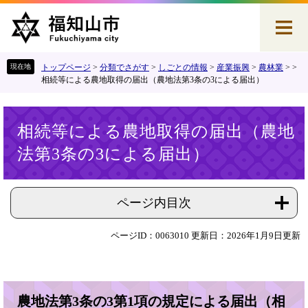
ペ
メ
ー
ニ
ジ
ュ
の
ー
先
を
トップページ
>
分類でさがす
>
しごとの情報
>
産業振興
>
農林業
>
>
頭
飛
相続等による農地取得の届出（農地法第3条の3による届出）
で
ば
す
し
本
。
て
相続等による農地取得の届出（農地
文
本
法第3条の3による届出）
文
へ
ページ内目次
ページID：0063010
更新日：2026年1月9日更新
農地法第3条の3第1項の規定による届出（相