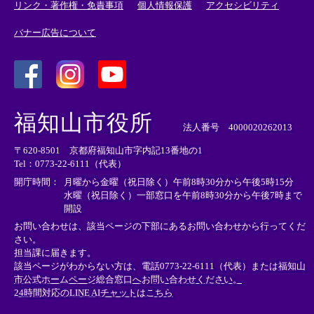
リンク・著作権・免責事項
個人情報保護
アクセシビリティ
バナー広告について
＜
＜
＜
外
外
外
福知山市役所
部
部
部
法人番号 4000020262013
リ
リ
リ
〒620-8501 京都府福知山市字内記13番地の1
ン
ン
ン
Tel：0773-22-6111（代表）
ク
ク
ク
＞
＞
＞
開庁時間：
月曜から金曜（祝日除く）午前8時30分から午後5時15分
水曜（祝日除く）一部窓口を午前8時30分から午後7時まで
開設
お問い合わせは、該当ページの下部にあるお問い合わせから行ってくだ
さい。
担当課に届きます。
該当ページがわからない方は、電話0773-22-6111（代表）または
福知山
市公式ホームページ総合窓口へお問い合わせください。
24時間対応のLINE AIチャットはこちら
＜