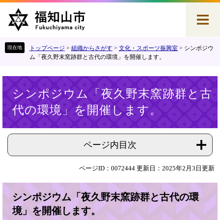
ペ
メ
ー
ニ
ジ
ュ
の
ー
先
を
トップページ
>
組織からさがす
>
文化・スポーツ振興室
>
シンポジウ
頭
飛
ム「夜久野末窯跡群と古代の環境」を開催します。
で
ば
す
し
本
。
て
シンポジウム「夜久野末窯跡群と古
文
本
代の環境」を開催します。
文
へ
ページ内目次
ページID：0072444
更新日：2025年2月3日更新
シンポジウム「夜久野末窯跡群と古代の環
境」を開催します。