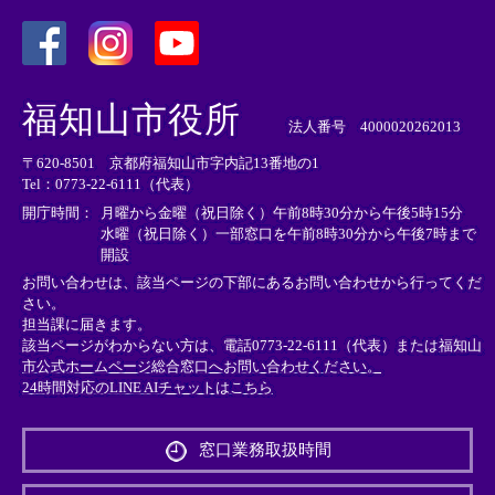
＜
＜
＜
外
外
外
福知山市役所
部
部
部
法人番号 4000020262013
リ
リ
リ
〒620-8501 京都府福知山市字内記13番地の1
ン
ン
ン
Tel：0773-22-6111（代表）
ク
ク
ク
＞
＞
＞
開庁時間：
月曜から金曜（祝日除く）午前8時30分から午後5時15分
水曜（祝日除く）一部窓口を午前8時30分から午後7時まで
開設
お問い合わせは、該当ページの下部にあるお問い合わせから行ってくだ
さい。
担当課に届きます。
該当ページがわからない方は、電話0773-22-6111（代表）または
福知山
市公式ホームページ総合窓口へお問い合わせください。
24時間対応のLINE AIチャットはこちら
＜
外
窓口業務取扱時間
部
リ
ン