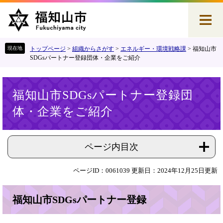
ペ
メ
ー
ニ
ジ
ュ
の
ー
先
を
トップページ
>
組織からさがす
>
エネルギー・環境戦略課
>
福知山市
頭
飛
SDGsパートナー登録団体・企業をご紹介
で
ば
す
し
本
。
て
福知山市SDGsパートナー登録団
文
本
体・企業をご紹介
文
へ
ページ内目次
ページID：0061039
更新日：2024年12月25日更新
福知山市SDGsパートナー登録