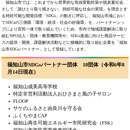
福知山市では、これまでから世界的な気候変動対策や脱炭素社会、
そして「誰ひとり取り残さない、持続可能な社会の実現」を理念とす
る持続可能な開発目標「SDGs」の動きに呼応し、福知山市域におい
てSDGsの三側面「環境・経済・社会の好循環」を、パートナーシッ
プにより官民一体で取り組んでいくため、市内で地域課題解決に取り
組むNPO法人・団体・教育機関等や、SDGs達成に向けた商品サービ
スの提供・開発、課題解決活動などに積極的に取り組む企業を「福知
山市SDGsパートナー」として登録しています。
福知山市SDGsパートナー団体 18団体（令和6年8
月14日現在）
福知山成美高等学校
特定非営利活動法人おひさまと風の子サロン
FLOOP
サケのふるさと由良川を守る会
ふくちやまCAP
福知山再生可能エネルギー市民研究会（FSK）