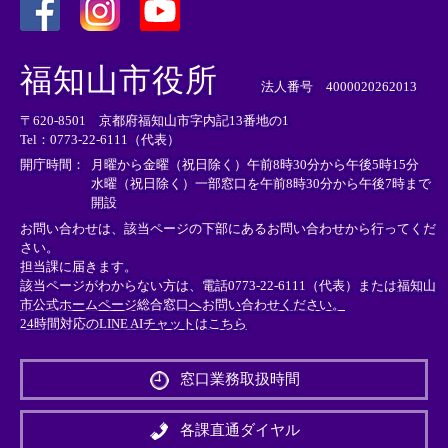
＜
＜
＜
外
外
外
福知山市役所
部
部
部
法人番号 4000020262013
リ
リ
リ
〒620-8501 京都府福知山市字内記13番地の1
ン
ン
ン
Tel：0773-22-6111（代表）
ク
ク
ク
＞
＞
＞
開庁時間：
月曜から金曜（祝日除く）午前8時30分から午後5時15分
水曜（祝日除く）一部窓口を午前8時30分から午後7時まで
開設
お問い合わせは、該当ページの下部にあるお問い合わせから行ってくだ
さい。
担当課に届きます。
該当ページがわからない方は、電話0773-22-6111（代表）または
福知山
市公式ホームページ総合窓口へお問い合わせください。
24時間対応のLINE AIチャットはこちら
＜
外
窓口業務取扱時間
部
リ
ン
各課直通ダイヤル
ク