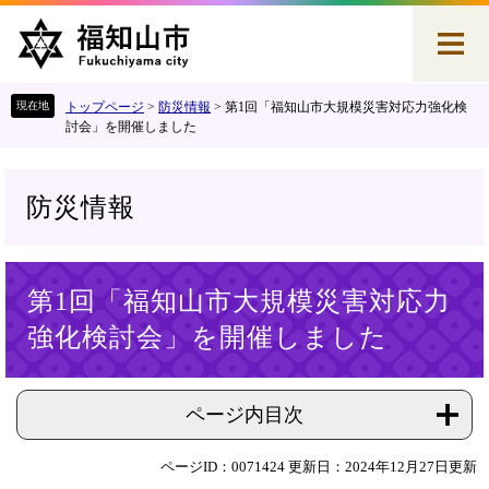
ペ
メ
ー
ニ
ジ
ュ
の
ー
先
を
トップページ
>
防災情報
>
第1回「福知山市大規模災害対応力強化検
頭
飛
討会」を開催しました
で
ば
す
し
。
て
防災情報
本
文
へ
本
第1回「福知山市大規模災害対応力
文
強化検討会」を開催しました
ページ内目次
ページID：0071424
更新日：2024年12月27日更新