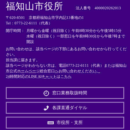
外
外
外
福知山市役所
部
部
部
法人番号 4000020262013
リ
リ
リ
〒620-8501 京都府福知山市字内記13番地の1
ン
ン
ン
Tel：0773-22-6111（代表）
ク
ク
ク
＞
＞
＞
開庁時間：
月曜から金曜（祝日除く）午前8時30分から午後5時15分
水曜（祝日除く）一部窓口を午前8時30分から午後7時まで
開設
お問い合わせは、該当ページの下部にあるお問い合わせから行ってくだ
さい。
担当課に届きます。
該当ページがわからない方は、電話0773-22-6111（代表）または
福知山
市公式ホームページ総合窓口へお問い合わせください。
24時間対応のLINE AIチャットはこちら
＜
外
窓口業務取扱時間
部
リ
ン
各課直通ダイヤル
ク
＞
市役所・支所