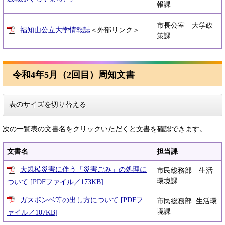
報課
市長公室 大学政
福知山公立大学情報誌
＜外部リンク＞
策課
令和4年5月（2回目）周知文書
表のサイズを切り替える
次の一覧表の文書名をクリックいただくと文書を確認できます。
文書名
担当課
大規模災害に伴う「災害ごみ」の処理に
市民総務部 生活
環境課
ついて [PDFファイル／173KB]
ガスボンベ等の出し方について [PDFフ
市民総務部 生活環
境課
ァイル／107KB]