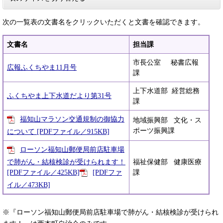
次の一覧表の文書名をクリックいただくと文書を確認できます。
文書名
担当課
市長公室 秘書広報
広報ふくちやま11月号
課
上下水道部 経営総務
ふくちやま上下水道だより第31号
課
福知山マラソン交通規制の御協力
地域振興部 文化・ス
ポーツ振興課
について [PDFファイル／915KB]
ローソン福知山郵便局前店駐車場
で肺がん・結核検診が受けられます！
福祉保健部 健康医療
[PDFファイル／425KB]
[PDFファ
課
イル／473KB]
※『ローソン福知山郵便局前店駐車場で肺がん・結核検診が受けられ