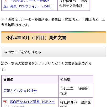
『認知症サポーター養成講
福祉保健部 地域
包括ケア推進課
座』募集 [PDFファイル／215KB]
※『認知症サポーター養成講座』募集は下豊富地区、下川口地区、上
豊富地区のみです。
令和4年10月（1回目）周知文書
表のサイズを切り替える
次の一覧表の文書名をクリックいただくと文書を確認できま
す。
文書名
担当課
市長公室 秘書広
広報ふくちやま10月号
報課
高血圧なるほど講座 [PDFファ
福祉保健部 健康医