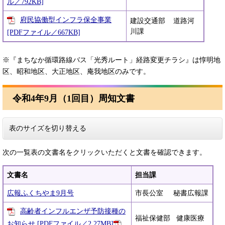
ル／792KB]
府民協働型インフラ保全事業
建設交通部 道路河
川課
[PDFファイル／667KB]
※『まちなか循環路線バス「光秀ルート」経路変更チラシ』は惇明地
区、昭和地区、大正地区、庵我地区のみです。​​
​令和4年9月（1回目）周知文書
表のサイズを切り替える
次の一覧表の文書名をクリックいただくと文書を確認できます。
文書名
担当課
広報ふくちやま9月号
市長公室 秘書広報課
高齢者インフルエンザ予防接種の
福祉保健部 健康医療
お知らせ [PDFファイル／2.27MB]