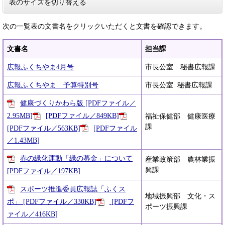
表のサイズを切り替える
次の一覧表の文書名をクリックいただくと文書を確認できます。
文書名
担当課
広報ふくちやま4月号
市長公室 秘書広報課
広報ふくちやま 予算特別号
市長公室 秘書広報課
健康づくりかわら版 [PDFファイル／
2.95MB]
[PDFファイル／849KB]
福祉保健部 健康医療
課
[PDFファイル／563KB]
[PDFファイル
／1.43MB]
春の緑化運動「緑の募金」について
産業政策部 農林業振
興課
[PDFファイル／197KB]
スポーツ推進委員広報誌「ふくス
地域振興部 文化・ス
ポ」 [PDFファイル／330KB]
[PDFフ
ポーツ振興課
ァイル／416KB]