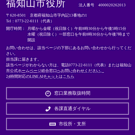
福知山市役所
部
部
部
法人番号 4000020262013
リ
リ
リ
〒620-8501 京都府福知山市字内記13番地の1
ン
ン
ン
Tel：0773-22-6111（代表）
ク
ク
ク
＞
＞
＞
開庁時間：
月曜から金曜（祝日除く）午前8時30分から午後5時15分
水曜（祝日除く）一部窓口を午前8時30分から午後7時まで
開設
お問い合わせは、該当ページの下部にあるお問い合わせから行ってくだ
さい。
担当課に届きます。
該当ページがわからない方は、電話0773-22-6111（代表）または
福知山
市公式ホームページ総合窓口へお問い合わせください。
24時間対応のLINE AIチャットはこちら
＜
外
窓口業務取扱時間
部
リ
ン
各課直通ダイヤル
ク
＞
市役所・支所