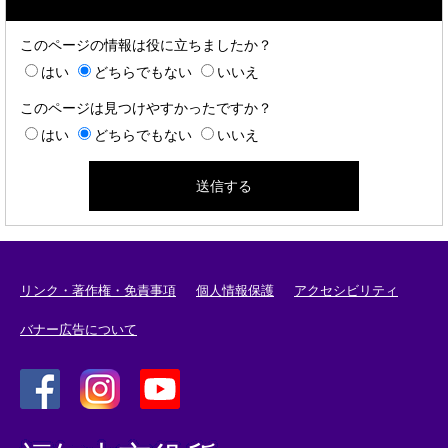
このページの情報は役に立ちましたか？
はい
どちらでもない
いいえ
このページは見つけやすかったですか？
はい
どちらでもない
いいえ
リンク・著作権・免責事項
個人情報保護
アクセシビリティ
バナー広告について
＜
＜
＜
外
外
外