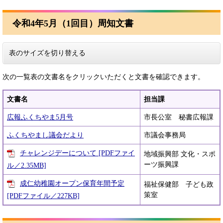
令和4年5月（1回目）周知文書
表のサイズを切り替える
次の一覧表の文書名をクリックいただくと文書を確認できます。
文書名
担当課
広報ふくちやま5月号
市長公室 秘書広報課
ふくちやまし議会だより
市議会事務局
チャレンジデーについて [PDFファイ
地域振興部 文化・スポ
ーツ振興課
ル／2.35MB]
成仁幼稚園オープン保育年間予定
福祉保健部 子ども政
策室
[PDFファイル／227KB]