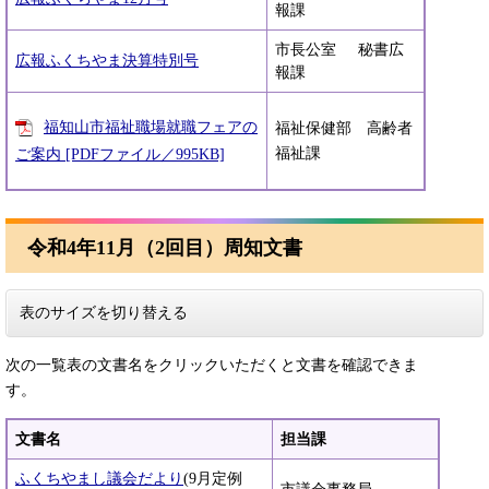
報課
市長公室 秘書広
広報ふくちやま決算特別号
報課
福知山市福祉職場就職フェアの
福祉保健部 高齢者
福祉課
ご案内 [PDFファイル／995KB]
令和4年11月（2回目）周知文書
表のサイズを切り替える
次の一覧表の文書名をクリックいただくと文書を確認できま
す。
文書名
担当課
ふくちやまし議会だより
(9月定例