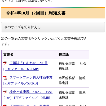
ます！』は西本町自治会のみです。
令和4年10月（2回目）周知文書
表のサイズを切り替える
次の一覧表の文書名をクリックいただくと文書を確認でき
ます。
文書名
担当課
広報誌「しあわせ」205号
福祉保健部 社会
福祉課
[PDFファイル／6.66MB]
スマートフォン購入補助事業
市民総務部 情報
推進課
[PDFファイル／570KB]
検査と健康展について（お知
福祉保健部 健康
医療課
らせ） [PDFファイル／1.26MB]