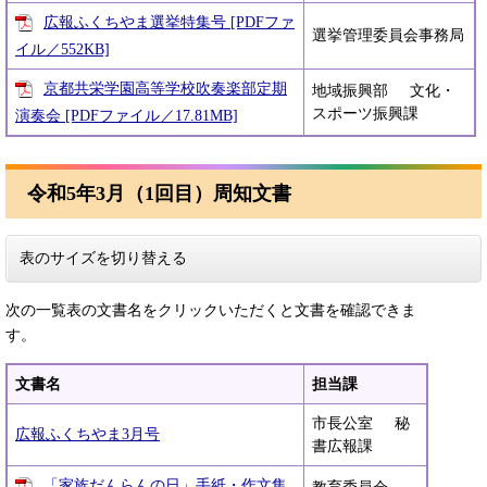
広報ふくちやま選挙特集号 [PDFファ
選挙管理委員会事務局
イル／552KB]
京都共栄学園高等学校吹奏楽部定期
地域振興部 文化・
スポーツ振興課
演奏会 [PDFファイル／17.81MB]
令和5年3月（1回目）周知文書
表のサイズを切り替える
次の一覧表の文書名をクリックいただくと文書を確認できま
す。
文書名
担当課
市長公室 秘
広報ふくちやま3月号
書広報課
「家族だんらんの日」手紙・作文集