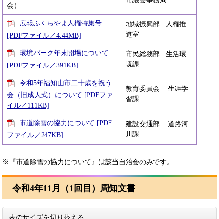
市議会事務局
会）
広報ふくちやま人権特集号
地域振興部 人権推
進室
[PDFファイル／4.44MB]
環境パーク年末開場について
市民総務部 生活環
境課
[PDFファイル／391KB]
令和5年福知山市二十歳を祝う
教育委員会 生涯学
会（旧成人式）について [PDFファ
習課
イル／111KB]
市道除雪の協力について [PDF
建設交通部 道路河
川課
ファイル／247KB]
※『市道除雪の協力について』は該当自治会のみです。
令和4年11月（1回目）周知文書
表のサイズを切り替える