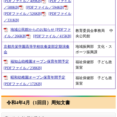
[PDFファイル／409KB]
[PDFファイル
／588KB]
[PDFファイル／594KB]
[PDFファイル／526KB]
[PDFファイル
／331KB]
地域公民館からのお知らせ [PDFファ
教育委員会事務局 中
イル／266KB]
[PDFファイル／415KB]
央公民館
京都共栄学園高等学校吹奏楽部定期演奏
地域振興部 文化・ス
会
ポーツ振興課
福知山幼稚園オープン保育年間予定
福祉保健部 子ども政
策室
[PDFファイル／238KB]
昭和幼稚園オープン保育年間予定
福祉保健部 子ども政
策室
[PDFファイル／172KB]
令和4年4月（1回目）周知文書