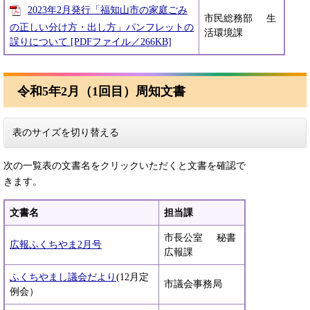
2023年2月発行「福知山市の家庭ごみ
市民総務部 生
の正しい分け方・出し方」パンフレットの
活環境課
誤りについて [PDFファイル／266KB]
令和5年2月（1回目）周知文書
表のサイズを切り替える
次の一覧表の文書名をクリックいただくと文書を確認で
きます。
文書名
担当課
市長公室 秘書
広報ふくちやま2月号
広報課
ふくちやまし議会だより
(12月定
市議会事務局
例会）​