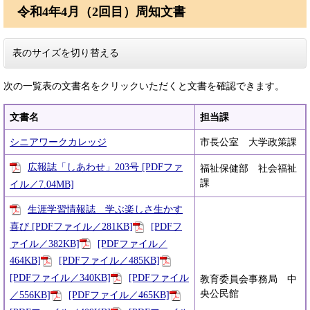
令和4年4月（2回目）周知文書
表のサイズを切り替える
次の一覧表の文書名をクリックいただくと文書を確認できます。
文書名
担当課
シニアワークカレッジ
市長公室 大学政策課
広報誌「しあわせ」203号 [PDFファ
福祉保健部 社会福祉
課
イル／7.04MB]
生涯学習情報誌 学ぶ楽しさ生かす
喜び [PDFファイル／281KB]
[PDFフ
ァイル／382KB]
[PDFファイル／
464KB]
[PDFファイル／485KB]
[PDFファイル／340KB]
[PDFファイル
教育委員会事務局 中
央公民館
／556KB]
[PDFファイル／465KB]