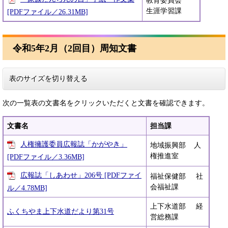
教育委員会
生涯学習課
[PDFファイル／26.31MB]
令和5年2月（2回目）周知文書
表のサイズを切り替える
次の一覧表の文書名をクリックいただくと文書を確認できます。
文書名
担当課
人権擁護委員広報誌「かがやき」
地域振興部 人
権推進室
[PDFファイル／3.36MB]
広報誌「しあわせ」206号 [PDFファイ
福祉保健部 社
会福祉課
ル／4.78MB]
上下水道部 経
ふくちやま上下水道だより第31号
営総務課