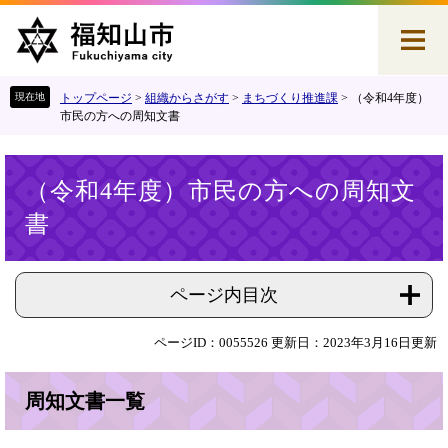
ペ
メ
ー
ニ
ジ
ュ
の
ー
先
を
トップページ
>
組織からさがす
>
まちづくり推進課
>
（令和4年度）
頭
飛
市民の方への周知文書
で
ば
す
し
本
。
て
（令和4年度）市民の方への周知文
文
本
書
文
へ
ページ内目次
ページID：0055526
更新日：2023年3月16日更新
周知文書一覧