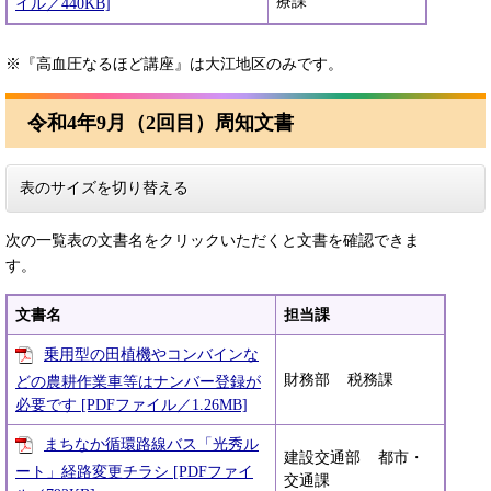
療課
イル／440KB]
※『高血圧なるほど講座』は大江地区のみです。
令和4年9月（2回目）周知文書
表のサイズを切り替える
次の一覧表の文書名をクリックいただくと文書を確認できま
す。
文書名
担当課
乗用型の田植機やコンバインな
財務部 税務課
どの農耕作業車等はナンバー登録が
必要です [PDFファイル／1.26MB]
まちなか循環路線バス「光秀ル
建設交通部 都市・
ート」経路変更チラシ [PDFファイ
交通課