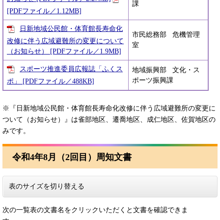
課
[PDFファイル／1.12MB]
日新地域公民館・体育館長寿命化
市民総務部 危機管理
改修に伴う広域避難所の変更について
室
（お知らせ） [PDFファイル／1.9MB]
スポーツ推進委員広報誌「ふくス
地域振興部 文化・ス
ポーツ振興課
ポ」 [PDFファイル／488KB]
※『日新地域公民館・体育館長寿命化改修に伴う広域避難所の変更に
ついて（お知らせ）』は雀部地区、遷喬地区、成仁地区、佐賀地区の
みです。​​
令和4年8月（2回目）周知文書
表のサイズを切り替える
次の一覧表の文書名をクリックいただくと文書を確認できま