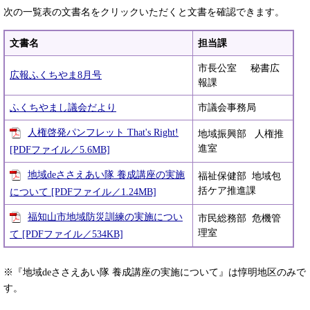
次の一覧表の文書名をクリックいただくと文書を確認できます。
文書名
担当課
市長公室 秘書広
広報ふくちやま8月号
報課
ふくちやまし議会だより
市議会事務局
人権啓発パンフレット That's Right!
地域振興部 人権推
進室
[PDFファイル／5.6MB]
地域deささえあい隊 養成講座の実施
福祉保健部 地域包
括ケア推進課
について [PDFファイル／1.24MB]
福知山市地域防災訓練の実施につい
市民総務部 危機管
理室
て [PDFファイル／534KB]
※『地域deささえあい隊 養成講座の実施について』は惇明地区のみで
す。