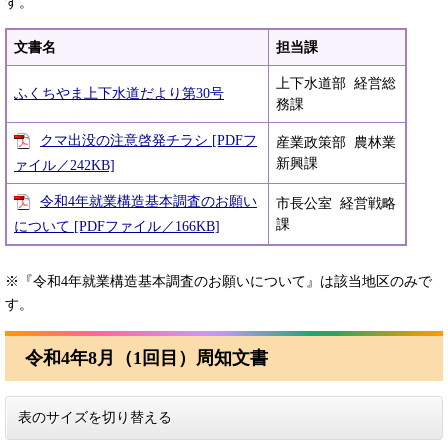
す。
文書名
担当課
上下水道部 経営総
ふくちやま上下水道だより第30号
務課
クマ出没の注意啓発チラシ [PDFフ
産業政策部 農林業
新興課
ァイル／242KB]
令和4年就業構造基本調査のお願い
市長公室 経営戦略
課
について [PDFファイル／166KB]
※『令和4年就業構造基本調査のお願いについて』は該当地区のみで
す。​
令和4年8月（1回目）周知文書
表のサイズを切り替える