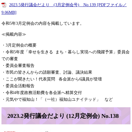
2023.5発行議会だより (3月定例会号) No.139 [PDFファイル／
9.06MB]
令和5年3月定例会の内容を掲載しています。
≪掲載内容≫
・3月定例会の概要
・令和5年度「幸せを生きる まち・暮らし実現への飛躍予算」委員会
での審査
・委員会審査報告
・市民の皆さんからの請願審査、討論、議決結果
・ここが聞きたい！代表質問 各会派から6議員が登壇
・委員会活動報告
・令和4年度政務活動費を各会派へ精算交付
・元気やで福知山！「（一社）福知山ユナイテッド」 など
2023.2発行議会だより (12月定例会) No.138