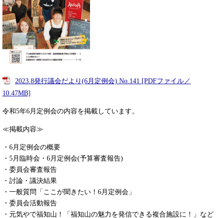
2023.8発行議会だより(6月定例会) No.141 [PDFファイル／
10.47MB]
令和5年6月定例会の内容を掲載しています。
≪掲載内容≫
・6月定例会の概要
・5月臨時会・6月定例会(予算審査報告)
・委員会審査報告
・討論・議決結果
・一般質問「ここが聞きたい！6月定例会」
・委員会活動報告
・元気やで福知山！「福知山の魅力を発信できる複合施設に！」など