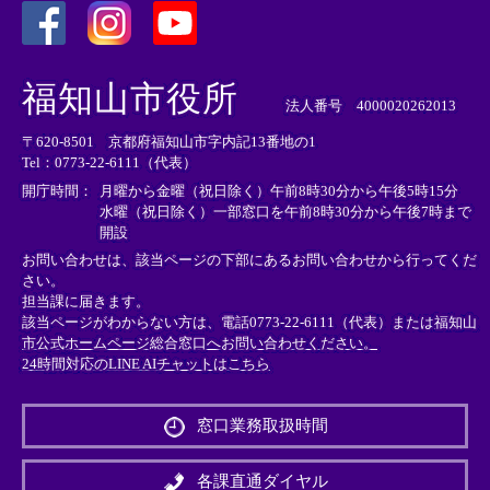
＜
＜
＜
外
外
外
福知山市役所
部
部
部
法人番号 4000020262013
リ
リ
リ
〒620-8501 京都府福知山市字内記13番地の1
ン
ン
ン
Tel：0773-22-6111（代表）
ク
ク
ク
＞
＞
＞
開庁時間：
月曜から金曜（祝日除く）午前8時30分から午後5時15分
水曜（祝日除く）一部窓口を午前8時30分から午後7時まで
開設
お問い合わせは、該当ページの下部にあるお問い合わせから行ってくだ
さい。
担当課に届きます。
該当ページがわからない方は、電話0773-22-6111（代表）または
福知山
市公式ホームページ総合窓口へお問い合わせください。
24時間対応のLINE AIチャットはこちら
＜
外
窓口業務取扱時間
部
リ
ン
各課直通ダイヤル
ク