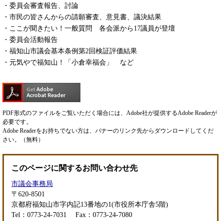
・委員会審査報告、討論
・市民の皆さんからの請願審査、意見書、議決結果
・ここが聞きたい！一般質問 各会派から17議員が登壇
・委員会活動報告
・福知山市議会基本条例第2回検証評価結果
・元気やで福知山！「小倉幸福会」 など
PDF形式のファイルをご覧いただく場合には、Adobe社が提供するAdobe Readerが
必要です。
Adobe Readerをお持ちでない方は、バナーのリンク先からダウンロードしてくだ
さい。（無料）
このページに関するお問い合わせ先
市議会事務局
〒620-8501
京都府福知山市字内記13番地の1(市役所本庁舎5階)
Tel：0773-24-7031
Fax：0773-24-7080