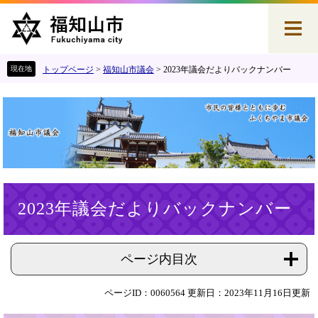
ペ
メ
ー
ニ
ジ
ュ
の
ー
先
を
トップページ
>
福知山市議会
>
2023年議会だよりバックナンバー
頭
飛
で
ば
す
し
。
て
本
文
へ
本
2023年議会だよりバックナンバー
文
ページ内目次
ページID：0060564
更新日：2023年11月16日更新