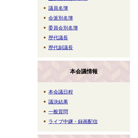
議員名簿
会派別名簿
委員会別名簿
歴代議長
歴代副議長
本会議情報
本会議日程
議決結果
一般質問
ライブ中継・録画配信