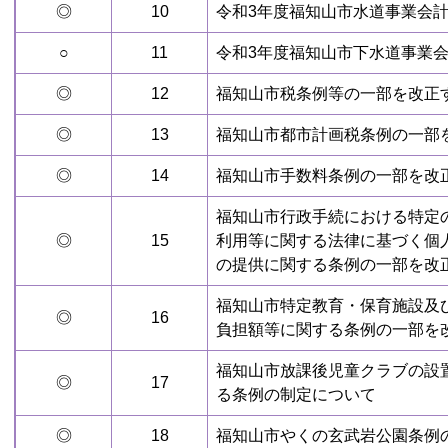
◎
10
令和3年度福知山市水道事業会計
○
11
令和3年度福知山市下水道事業会
◎
12
福知山市税条例等の一部を改正
◎
13
福知山市都市計画税条例の一部
◎
14
福知山市手数料条例の一部を改
福知山市行政手続における特定
◎
15
利用等に関する法律に基づく個
の提供に関する条例の一部を改
福知山市特定教育・保育施設及
◎
16
負担額等に関する条例の一部を
福知山市放課後児童クラブの設
◎
17
る条例の制定について
◎
18
福知山市やくの玄武岩公園条例