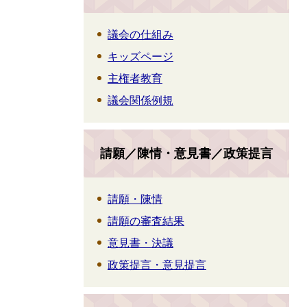
議会の仕組み
キッズページ
主権者教育
議会関係例規
請願／陳情・意見書／政策提言
請願・陳情
請願の審査結果
意見書・決議
政策提言・意見提言