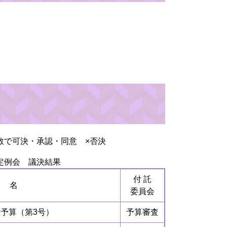
数で可決・承認・同意 ×否決
定例会 議決結果
付 託
 名
委員会
予算（第3号）
予算審査