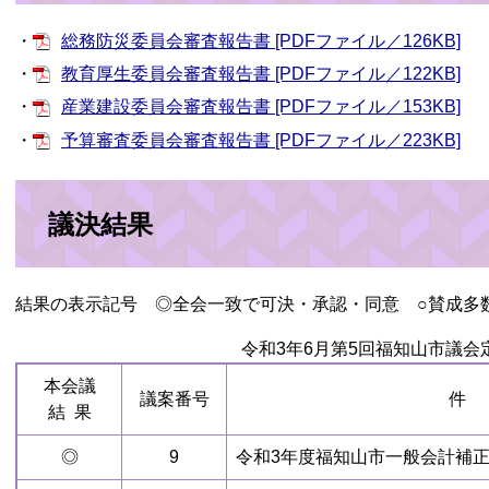
・
総務防災委員会審査報告書 [PDFファイル／126KB]
・
教育厚生委員会審査報告書 [PDFファイル／122KB]
・
産業建設委員会審査報告書 [PDFファイル／153KB]
・
予算審査委員会審査報告書 [PDFファイル／223KB]
議決結果
結果の表示記号 ◎全会一致で可決・承認・同意 ○賛成多
令和3年6月第5回福知山市議会
本会議
議案番号
件
結 果
◎
9
令和3年度福知山市一般会計補正