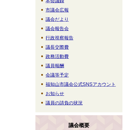
本会議録
市議会広報
議会だより
議会報告会
行政視察報告
議長交際費
政務活動費
議員報酬
会議等予定
福知山市議会公式SNSアカウント
お知らせ
議員の請負の状況
議会概要