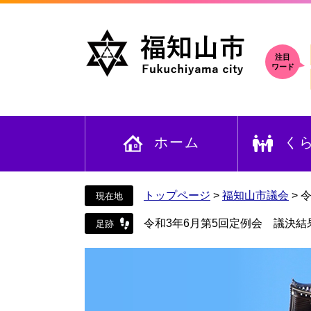
ペ
メ
ー
ニ
ジ
ュ
の
ー
注目
ワード
先
を
頭
飛
で
ば
す
し
ホーム
く
。
て
本
文
へ
トップページ
>
福知山市議会
>
令
令和3年6月第5回定例会 議決結