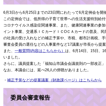
6月3日から6月25日までの23日間にわたって6月定例会を開
この定例会では、低所得の子育て世帯への生活支援特別給付
コロナウイルス感染症関連事業、また、健康関連事業の参加
イント事業、交通系ＩＣカードＩＣОＣＡカードの普及、民
の社員の受け入れなどの補正予算や、市税、都市計画税、手
審査会委員の選任などの人事案件など17議案が市長から提
また、
一般質問(内容はこちらから）
は、6月14日、15日、
いました。
さらに、議員提案した「福知山市議会会議規則の一部改正」
なお、本議会には、延べ26人の傍聴がありました。
・
補正予算などの提案議案（財政課ページ）はこちらから
委員会審査報告