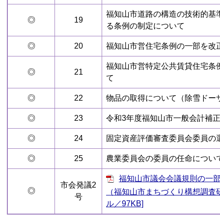
福知山市道路の構造の技術的基
◎
19
る条例の制定について
◎
20
福知山市営住宅条例の一部を改
福知山市営特定公共賃貸住宅条
◎
21
て
◎
22
物品の取得について（除雪ドー
◎
23
令和3年度福知山市一般会計補正
◎
24
固定資産評価審査委員会委員の
◎
25
農業委員会の委員の任命につい
福知山市議会会議規則の一
市会発議2
◎
（福知山市まちづくり構想調査研
号
ル／97KB]