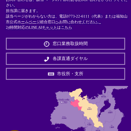
さい。
担当課に届きます。
該当ページがわからない方は、電話0773-22-6111（代表）または
福知山
市公式ホームページ総合窓口へお問い合わせください。
24時間対応のLINE AIチャットはこちら
＜
外
窓口業務取扱時間
部
リ
ン
各課直通ダイヤル
ク
＞
市役所・支所