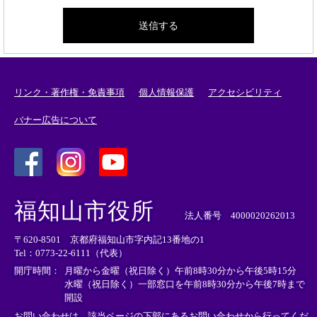
リンク・著作権・免責事項
個人情報保護
アクセシビリティ
バナー広告について
＜
＜
＜
外
外
外
福知山市役所
部
部
部
法人番号 4000020262013
リ
リ
リ
〒620-8501 京都府福知山市字内記13番地の1
ン
ン
ン
Tel：0773-22-6111（代表）
ク
ク
ク
＞
＞
＞
開庁時間：
月曜から金曜（祝日除く）午前8時30分から午後5時15分
水曜（祝日除く）一部窓口を午前8時30分から午後7時まで
開設
お問い合わせは、該当ページの下部にあるお問い合わせから行ってくだ