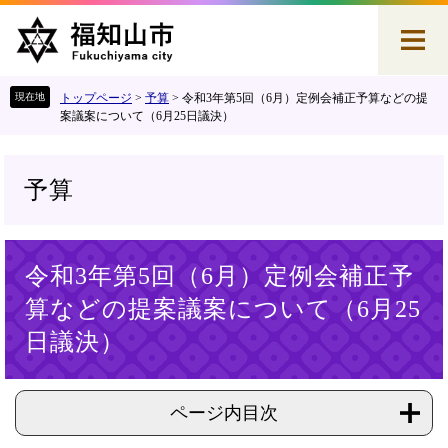
ペ
メ
ー
ニ
ジ
ュ
の
ー
先
を
トップページ
>
予算
>
令和3年第5回（6月）定例会補正予算などの提
頭
飛
案議案について（6月25日議決）
で
ば
す
し
。
て
予算
本
文
へ
本
令和3年第5回（6月）定例会補正予
文
算などの提案議案について（6月25
日議決）
ページ内目次