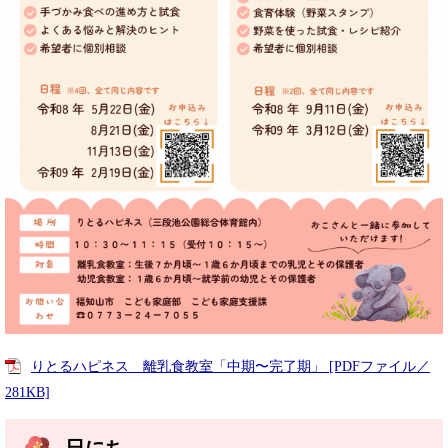
りとるハピネス 離乳食教室「中期〜完了期」 [PDFファイル／
281KB]
日にち