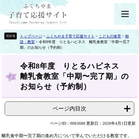
ペ
メ
ー
ニ
ジ
ュ
の
ー
先
を
頭
飛
トップページ
>
ふくちやま子育て応援サイト
>
こどもの食育
>
相
談・教室
>
令和8年度 りとるハピネス 離乳食教室「中期〜完了
で
ば
期」のお知らせ（予約制）
す
し
。
て
本
本
令和8年度 りとるハピネス
文
文
離乳食教室「中期〜完了期」の
へ
お知らせ（予約制）
ページ内目次
ページID：0083688
更新日：2026年4月1日更新
離乳食中期〜完了期の進め方について学んでいただける教室です。