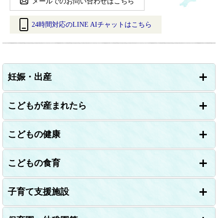
メールでのお問い合わせはこちら
24時間対応のLINE AIチャットはこちら
＜
外
部
リ
妊娠・出産
ン
ク
＞
こどもが産まれたら
こどもの健康
こどもの食育
子育て支援施設