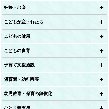
リ
妊娠・出産
ン
ク
＞
こどもが産まれたら
こどもの健康
こどもの食育
子育て支援施設
保育園・幼稚園等
幼児教育・保育の無償化
ひとり親支援