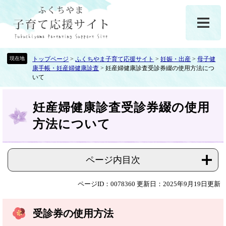
ペ
メ
ー
ニ
ジ
ュ
の
ー
先
を
頭
飛
トップページ
>
ふくちやま子育て応援サイト
>
妊娠・出産
>
母子健
康手帳・妊産婦健康診査
>
妊産婦健康診査受診券綴の使用方法につ
で
ば
いて
す
し
。
て
本
本
妊産婦健康診査受診券綴の使用
文
文
方法について
へ
ページ内目次
ページID：0078360
更新日：2025年9月19日更新
受診券の使用方法