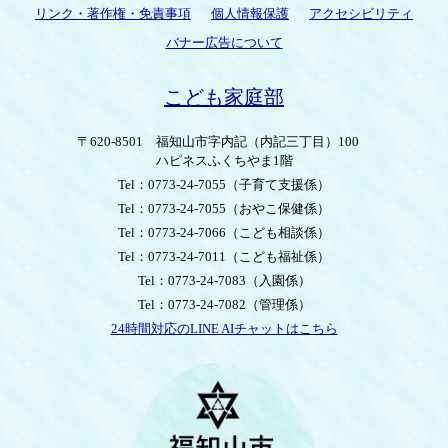
リンク・著作権・免責事項
個人情報保護
アクセシビリティ
バナー広告について
こども家庭部
〒620-8501
福知山市字内記（内記三丁目）100
ハピネスふくちやま1階
Tel：0773-24-7055
（子育て支援係）
Tel：0773-24-7055
（おやこ保健係）
Tel：0773-24-7066
（こども相談係）
Tel：0773-24-7011
（こども福祉係）
Tel：0773-24-7083
（入園係）
Tel：0773-24-7082
（管理係）
24時間対応のLINE AIチャットはこちら
＜
外
部
リ
ン
ク