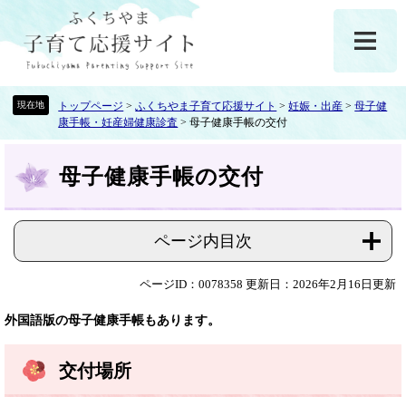
ペ
メ
ー
ニ
ジ
ュ
の
ー
先
を
頭
飛
トップページ
>
ふくちやま子育て応援サイト
>
妊娠・出産
>
母子健
康手帳・妊産婦健康診査
>
母子健康手帳の交付
で
ば
す
し
本
。
て
母子健康手帳の交付
文
本
文
へ
ページ内目次
ページID：0078358
更新日：2026年2月16日更新
外国語版の母子健康手帳もあります。
交付場所