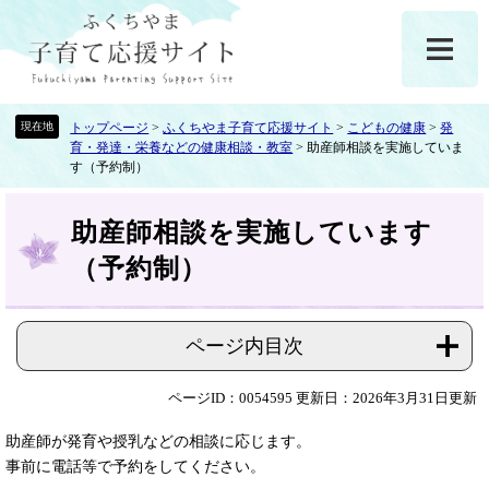
ペ
メ
ー
ニ
ジ
ュ
の
ー
先
を
頭
飛
トップページ
>
ふくちやま子育て応援サイト
>
こどもの健康
>
発
育・発達・栄養などの健康相談・教室
>
助産師相談を実施していま
で
ば
す（予約制）
す
し
。
て
本
本
助産師相談を実施しています
文
文
（予約制）
へ
ページ内目次
ページID：0054595
更新日：2026年3月31日更新
助産師が発育や授乳などの相談に応じます。
事前に電話等で予約をしてください。