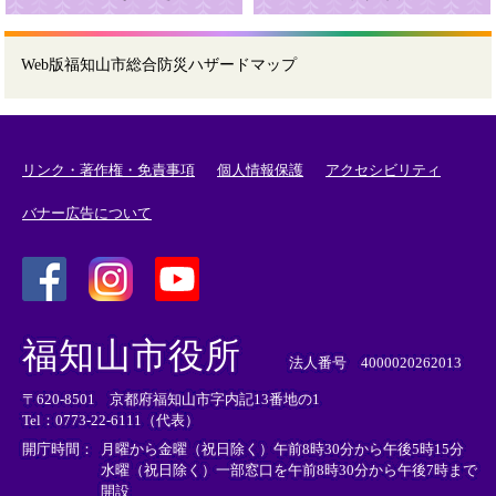
Web版福知山市総合防災ハザードマップ
リンク・著作権・免責事項
個人情報保護
アクセシビリティ
バナー広告について
＜
＜
＜
外
外
外
福知山市役所
部
部
部
法人番号 4000020262013
リ
リ
リ
〒620-8501 京都府福知山市字内記13番地の1
ン
ン
ン
Tel：0773-22-6111（代表）
ク
ク
ク
＞
＞
＞
開庁時間：
月曜から金曜（祝日除く）午前8時30分から午後5時15分
水曜（祝日除く）一部窓口を午前8時30分から午後7時まで
開設