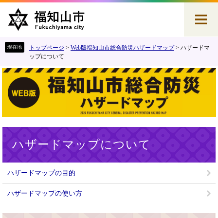
ペ
メ
ー
ニ
ジ
ュ
の
ー
先
を
トップページ
>
Web版福知山市総合防災ハザードマップ
>
ハザードマ
頭
飛
ップについて
で
ば
す
し
。
て
本
文
へ
本
ハザードマップについて
文
ハザードマップの目的
ハザードマップの使い方