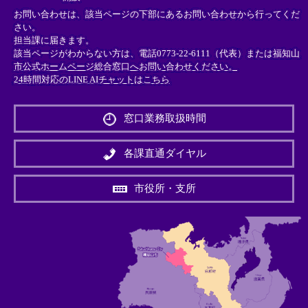
お問い合わせは、該当ページの下部にあるお問い合わせから行ってくだ
さい。
担当課に届きます。
該当ページがわからない方は、電話0773-22-6111（代表）または
福知山
市公式ホームページ総合窓口へお問い合わせください。
24時間対応のLINE AIチャットはこちら
＜
外
窓口業務取扱時間
部
リ
ン
各課直通ダイヤル
ク
＞
市役所・支所