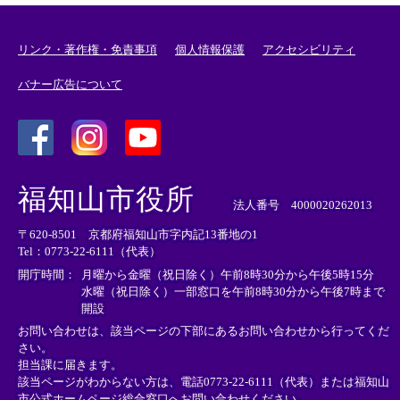
リンク・著作権・免責事項
個人情報保護
アクセシビリティ
バナー広告について
＜
＜
＜
外
外
外
福知山市役所
部
部
部
法人番号 4000020262013
リ
リ
リ
〒620-8501 京都府福知山市字内記13番地の1
ン
ン
ン
Tel：0773-22-6111（代表）
ク
ク
ク
＞
＞
＞
開庁時間：
月曜から金曜（祝日除く）午前8時30分から午後5時15分
水曜（祝日除く）一部窓口を午前8時30分から午後7時まで
開設
お問い合わせは、該当ページの下部にあるお問い合わせから行ってくだ
さい。
担当課に届きます。
該当ページがわからない方は、電話0773-22-6111（代表）または
福知山
市公式ホームページ総合窓口へお問い合わせください。