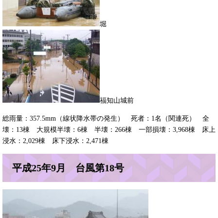
​堀
​福知山城前
総雨量：357.5mm（線状降水帯の発生） 死者：1名（関連死） 全
壊：13棟 大規模半壊：6棟 半壊：266棟 一部損壊：3,968棟 床上
浸水：2,029棟 床下浸水：2,471棟
平成25年9月 台風第18号