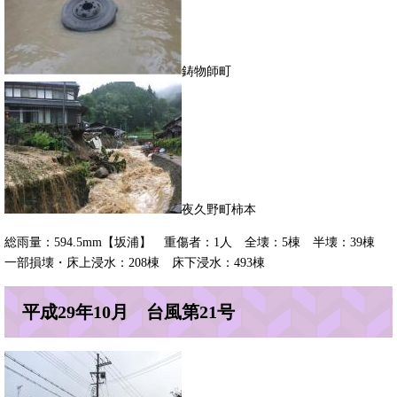
​鋳物師町
​夜久野町柿本
総雨量：594.5mm【坂浦】 重傷者：1人 全壊：5棟 半壊：39棟
一部損壊・床上浸水：208棟 床下浸水：493棟
平成29年10月 台風第21号