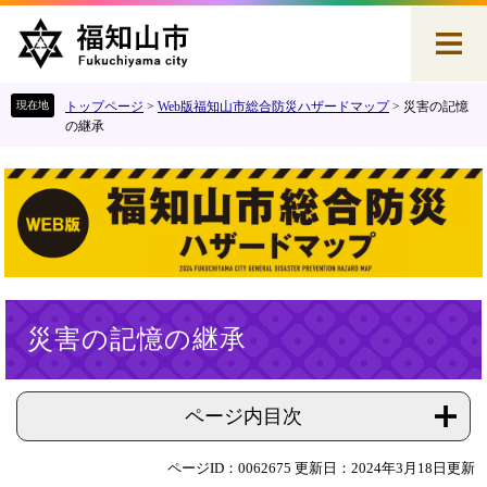
ペ
メ
ー
ニ
ジ
ュ
の
ー
先
を
トップページ
>
Web版福知山市総合防災ハザードマップ
>
災害の記憶
頭
飛
の継承
で
ば
す
し
。
て
本
文
へ
本
災害の記憶の継承
文
ページ内目次
ページID：0062675
更新日：2024年3月18日更新