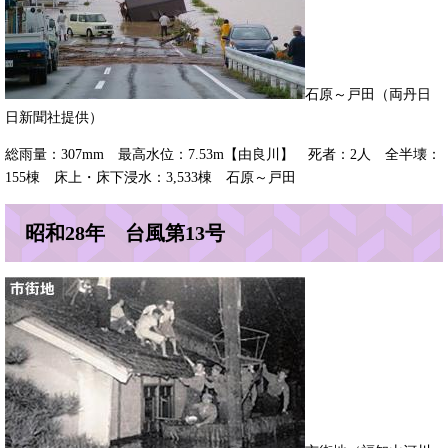
​石原～戸田（両丹日
日新聞社提供）
総雨量：307mm 最高水位：7.53m【由良川】 死者：2人 全半壊：
155棟 床上・床下浸水：3,533棟 石原～戸田
昭和28年 台風第13号