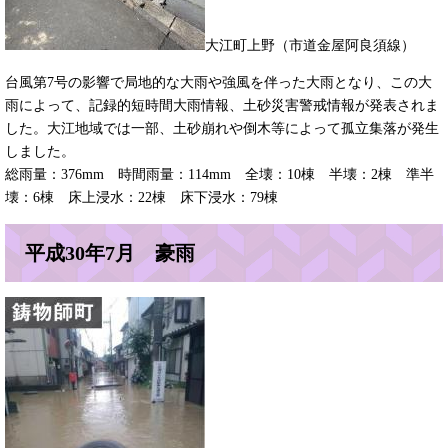
​大江町上野（市道金屋阿良須線）
台風第7号の影響で局地的な大雨や強風を伴った大雨となり、この大
雨によって、記録的短時間大雨情報、土砂災害警戒情報が発表されま
した。大江地域では一部、土砂崩れや倒木等によって孤立集落が発生
しました。
総雨量：376mm 時間雨量：114mm 全壊：10棟 半壊：2棟 準半
壊：6棟 床上浸水：22棟 床下浸水：79棟
平成30年7月 豪雨