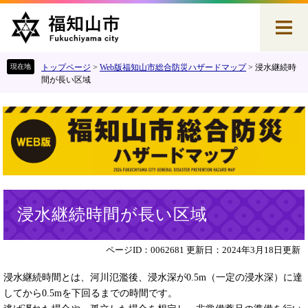
ペ
メ
ー
ニ
ジ
ュ
の
ー
先
を
トップページ
>
Web版福知山市総合防災ハザードマップ
>
浸水継続時
頭
飛
間が長い区域
で
ば
す
し
。
て
本
文
へ
本
浸水継続時間が長い区域
文
ページID：0062681
更新日：2024年3月18日更新
浸水継続時間とは、河川氾濫後、浸水深が0.5m（一定の浸水深）に達
してから0.5mを下回るまでの時間です。