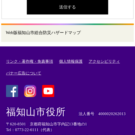
Web版福知山市総合防災ハザードマップ
リンク・著作権・免責事項
個人情報保護
アクセシビリティ
バナー広告について
＜
＜
＜
外
外
外
福知山市役所
部
部
部
法人番号 4000020262013
リ
リ
リ
〒620-8501 京都府福知山市字内記13番地の1
ン
ン
ン
Tel：0773-22-6111（代表）
ク
ク
ク