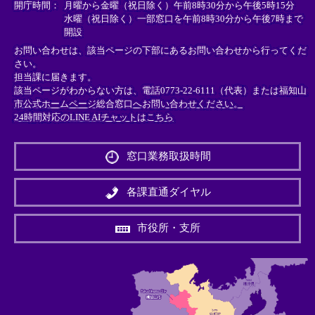
＞
＞
＞
開庁時間：
月曜から金曜（祝日除く）午前8時30分から午後5時15分
水曜（祝日除く）一部窓口を午前8時30分から午後7時まで
開設
お問い合わせは、該当ページの下部にあるお問い合わせから行ってくだ
さい。
担当課に届きます。
該当ページがわからない方は、電話0773-22-6111（代表）または
福知山
市公式ホームページ総合窓口へお問い合わせください。
24時間対応のLINE AIチャットはこちら
＜
外
窓口業務取扱時間
部
リ
ン
各課直通ダイヤル
ク
＞
市役所・支所